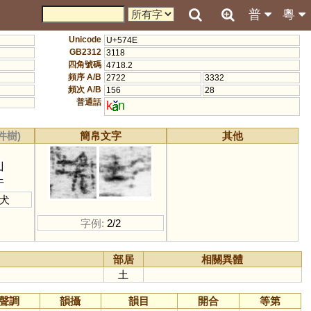
普
粵
Unicode
U+574E
GB2312
3118
四角號碼
4718.2
頻序 A/B
2722
3332
頻次 A/B
156
28
普通話
k
n
件樹)
簡帛文字
其他
凵
牛
犬
字例:
2/2
部居
相關異體
土
聲調
韻攝
韻目
開合
等第