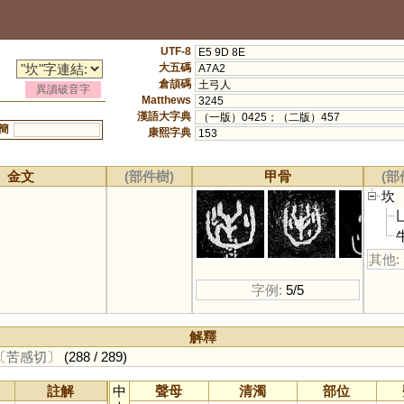
UTF-8
E5 9D 8E
大五碼
A7A2
倉頡碼
土弓人
異讀破音字
Matthews
3245
漢語大字典
（一版）0425；（二版）457
簡
康熙字典
153
金文
(部件樹)
甲骨
(部
坎
其他:
字例:
5/5
解釋
〔苦感切〕
(288 / 289)
註解
中
聲母
清濁
部位