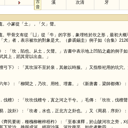
古
溪
次清
牙
音
處。小篆從「
土
」，「
欠
」聲。
處。甲骨文有從「
凵
」從「
牛
」的字形，象埋牲於坎之形，最初大概
「
犬
」者，表示被坎的對象是犬。（參裘錫圭）例子如《合集》2126
》：「坎，陷也。从土，欠聲。」古書中表示地上凹陷之處的例子如
武其上，蹈其背以出血。」
檀弓下》：「其坎深不至於泉，其斂以時服。」又指祭祀用的坑穴。
六年》：「柳聞之，乃坎、用牲、埋書。」《新唐書．梁師都傳》：
．伐檀》：「坎坎伐檀兮，寘之河之干兮。」毛傳：「坎坎，伐檀聲
易．說卦》：「坎者，水也，正北方之卦也。」又《周易．序卦》：
《齊民要術．種槐柳楸梓梧柞》：「至春凍釋，於山陂河坎之旁，刈
其下皆沙，挑掘成河，經宿沙落，河坎復平，如此者數四。」