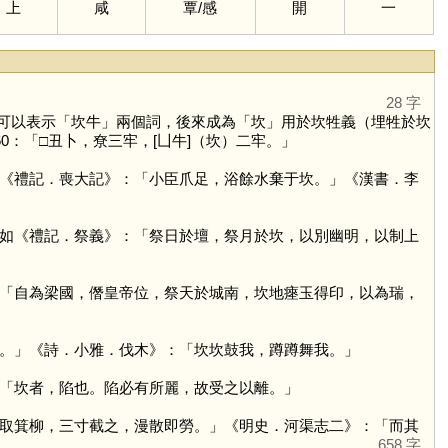
上
咸
覃
/
感
開
一
28 字
可以表示「坎牛」兩個詞，後來成為「
坎
」用於坎牲義（埋牲於坎
0：「□丑卜，尞三牢，[凵牛]（坎）二牢。」
《禮記．喪大記》：「小臣爪足，浴餘水棄于坎。」《漢書．李
如《禮記．祭義》：「祭日於壇，祭月於坎，以別幽明，以制上
「自為梁國，僭皇帝位，祭天於城南，坎地瘞玉得印，以為瑞，
。」《詩．小雅．伐木》：「坎坎鼓我，蹲蹲舞我。」
「坎者，陷也。陷必有所麗，故受之以離。」
取箕柳，三寸截之，漫散即勞。」《明史．河渠志二》：「而其
658 字