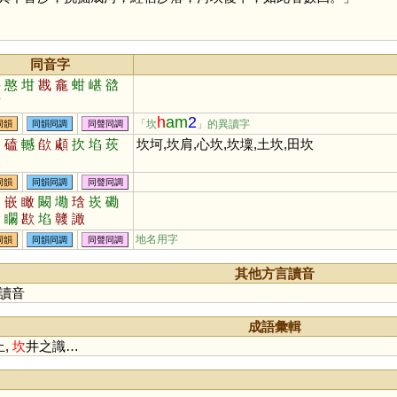
同音字
堪
憨
坩
戡
龕
蚶
嵁
谽
魽
h
am
2
「坎
」的異讀字
同韻
同韻同調
同聲同調
嵌
磕
轗
欿
顑
扻
埳
莰
坎坷,坎肩,心坎,坎壈,土坎,田坎
竷
同韻
同韻同調
同聲同調
勘
嵌
瞰
闞
墈
琀
崁
磡
唅
矙
歁
埳
竷
譀
地名用字
同韻
同韻同調
同聲同調
其他方言讀音
讀音
成語彙輯
止,
坎
井之識…