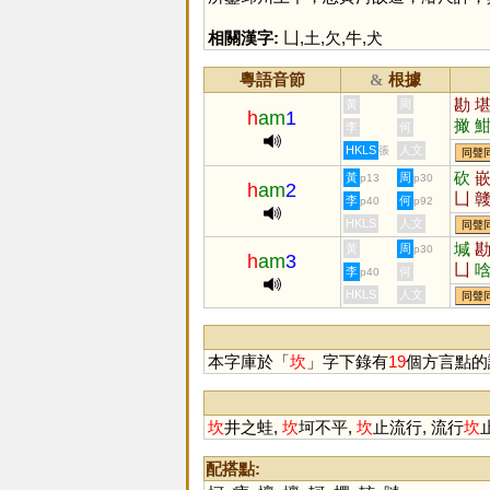
相關漢字:
凵
,
土
,
欠
,
牛
,
犬
粵語音節
根據
&
勘
黃
周
h
am
1
撖
李
何
HKLS
人文
張
同聲
砍
黃
周
p13
p30
h
am
2
凵
李
何
p40
p92
HKLS
人文
同聲
堿
黃
周
p30
h
am
3
凵
李
何
p40
HKLS
人文
同聲
本字庫於「
坎
」字下錄有
19
個方言點的
坎
井之蛙,
坎
坷不平,
坎
止流行, 流行
坎
配搭點: