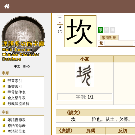
土
坎
32
4
繁
簡
港
(7)
繁簡對應
繁
小篆
中文
ENG
字形
部首索引
筆畫索引
甲骨部件表
字例:
1/1
金文部件表
形義源流通解
字音
《說文》
坎
陷也。从土，欠聲。
粵語音節表
粵語聲母表
《廣韻》
頁碼
反切
粵語韻母表