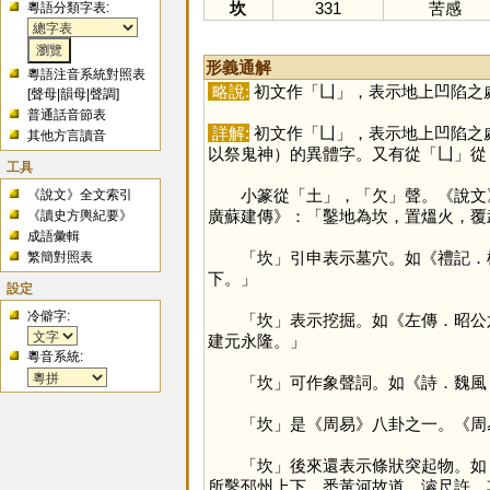
坎
331
苦感
粵語分類字表:
形義通解
粵語注音系統對照表
略說:
初文作「
凵
」，表示地上凹陷之
[
聲母
|
韻母
|
聲調
]
普通話音節表
詳解:
初文作「
凵
」，表示地上凹陷之
其他方言讀音
以祭鬼神）的異體字。又有從「
凵
」從
工具
小篆從「
土
」，「
欠
」聲。《說文
《說文》全文索引
廣蘇建傳》：「鑿地為坎，置熅火，覆
《讀史方輿紀要》
成語彙輯
「
坎
」引申表示墓穴。如《禮記．
繁簡對照表
下。」
設定
冷僻字:
「
坎
」表示挖掘。如《左傳．昭公
建元永隆。」
粵音系統:
「
坎
」可作象聲詞。如《詩．魏風
「
坎
」是《周易》八卦之一。《周
「
坎
」後來還表示條狀突起物。如
所鑿邳州上下，悉黃河故道，濬尺許，