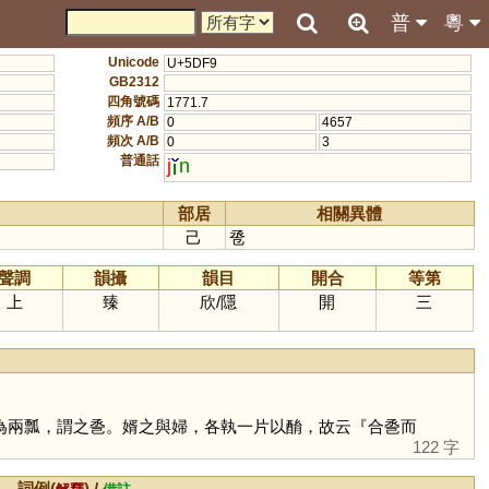
普
粵
Unicode
U+5DF9
GB2312
四角號碼
1771.7
頻序 A/B
0
4657
頻次 A/B
0
3
普通話
j
n
部居
相關異體
己
卺
聲調
韻攝
韻目
開合
等第
上
臻
欣
/
隱
開
三
為兩瓢，謂之巹。婿之與婦，各執一片以酳，故云『合巹而
122 字
詞例(
) /