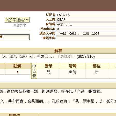
UTF-8
E5 B7 B9
大五碼
CEAF
倉頡碼
弓水一尸山
單讀音字
Matthews
0
漢語大字典
（一版）0986；（二版）1077
簡
康熙字典
解釋
、丞。讀若《詩》云：赤舄己己。
〔居隱切〕
(309 / 310)
註解
中
聲母
清濁
部位
古
見
全清
牙
音
瓢，新婚夫婦各執一瓢，斟酒以飲。後多以「合巹」指成婚。
，共牢而食，合巹而酳。」 孔穎達疏：「巹，謂半瓢，以一瓠分
同音字