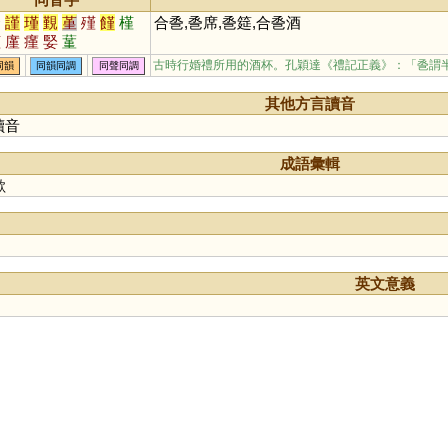
緊
謹
瑾
覲
堇
殣
饉
槿
合巹,巹席,巹筵,合巹酒
墐
廑
瘽
婜
蓳
古時行婚禮所用的酒杯。孔穎達《禮記正義》：「巹謂
同韻
同韻同調
同聲同調
其他方言讀音
讀音
成語彙輯
歡
英文意義