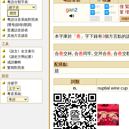
&
粵語分類字表:
僅
黃
周
p15
p47
g
an
2
菫
李
何
p10
p101
HKLS
人文
同聲
粵語注音系統對照表
[
聲母
|
韻母
|
聲調
]
普通話音節表
其他方言讀音
本字庫於「
巹
」字下錄有
3
個方言點的
工具
《說文》全文索引
合
巹
交杯, 合
巹
同牢, 交拜合
巹
, 合
巹
交
《讀史方輿紀要》
成語彙輯
配搭點:
繁簡對照表
筵
設定
詞類
冷僻字:
n.
nuptial
wine
cup
粵音系統: