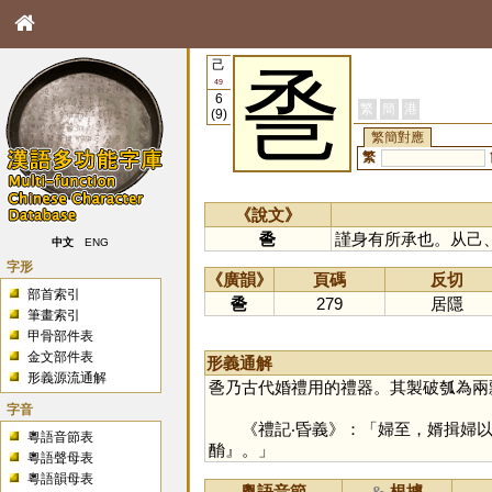
己
巹
49
6
繁
簡
港
(9)
繁簡對應
繁
《說文》
巹
謹身有所承也。从己
中文
ENG
字形
《廣韻》
頁碼
反切
部首索引
巹
279
居隱
筆畫索引
甲骨部件表
金文部件表
形義通解
形義源流通解
巹乃古代婚禮用的禮器。其製破瓠為兩
字音
《禮記‧昏義》：「婦至，婿揖婦以入
粵語音節表
酳』。」
粵語聲母表
粵語韻母表
粵語音節
根據