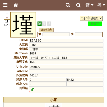
普
粵
土
墐
32
11
繁
簡
港
異讀字
(14)
繁簡對應
繁
簡
UTF-8
E5 A2 90
大五碼
E158
倉頡碼
土廿中一
Matthews
1067
漢語大字典
（一版）0477；（二版）513
康熙字典
166
Unicode
U+5890
GB2312
四角號碼
4411.4
頻序 A/B
0
5422
頻次 A/B
0
--
普通話
j
n
小篆