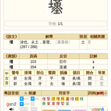
字例:
1/1
《說文》
解釋
部居
相關異體
墐
涂也。从土，堇聲。
〔渠吝切〕
土
𡒣
(287 / 288)
《廣韻》
頁碼
反切
註解
墐
103
巨巾
墐
394
渠遴
聲母
清濁
部位
聲調
韻攝
韻目
開合
等第
中
古
群
全濁
牙
平
臻
眞
/
眞
開
三
音
群
全濁
牙
去
臻
眞
/
震
開
三
粵語音節
根據
同音字
詞例(
) /
&
解釋
備
僅
緊
謹
瑾
覲
堇
殣
饉
槿
黃
周
p15
p32
巹
菫
廑
瘽
婜
蓳
g
an
2
李
何
p292
g
an
6
HKLS
人文
「墐
」的