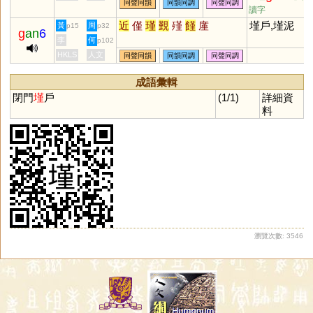
同聲同韻
同韻同調
同聲同調
讀字
近
僅
瑾
覲
殣
饉
廑
墐戶,墐泥
黃
周
p15
p32
g
an
6
李
何
p102
HKLS
人文
同聲同韻
同韻同調
同聲同調
成語彙輯
閉門
墐
戶
(1/1)
詳細資
料
瀏覽次數: 3546