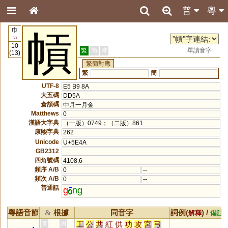
普
粵
巾
幊
50
10
繁
簡
港
單讀音字
(13)
繁簡對應
繁
簡
UTF-8
E5 B9 8A
大五碼
DD5A
倉頡碼
中月一月金
Matthews
0
漢語大字典
（一版）0749；（二版）861
康熙字典
262
Unicode
U+5E4A
GB2312
四角號碼
4108.6
頻序 A/B
0
--
頻次 A/B
0
--
普通話
g
ng
粵語音節
根據
同音字
詞例(
) /
&
解釋
備註
工
公
共
紅
供
功
攻
宮
弓
黃
周