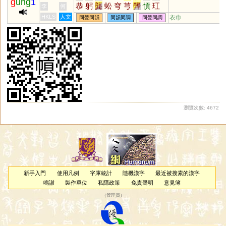
g
ung
1
恭
躬
龔
蚣
穹
芎
龏
愩
玒
李
何
匑
釭
魟
塨
HKLS
人文
衣巾
同聲同韻
同韻同調
同聲同調
瀏覽次數: 4672
新手入門
使用凡例
字庫統計
隨機漢字
最近被搜索的漢字
鳴謝
製作單位
私隱政策
免責聲明
意見簿
（
管理員
）