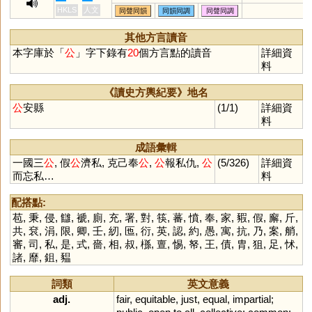
匑
釭
魟
塨
公民,公正
HKLS
人文
同聲同韻
同韻同調
同聲同調
其他方言讀音
本字庫於「
公
」字下錄有
20
個方言點的讀音
詳細資
料
《讀史方輿紀要》地名
公
安縣
(1/1)
詳細資
料
成語彙輯
一國三
公
, 假
公
濟私, 克己奉
公
,
公
報私仇,
公
(5/326)
詳細資
而忘私…
料
配搭點:
苞
,
秉
,
侵
,
讎
,
褫
,
廁
,
充
,
署
,
對
,
筷
,
蕃
,
憤
,
奉
,
家
,
豭
,
假
,
廨
,
斤
,
共
,
袞
,
涓
,
限
,
卿
,
壬
,
紉
,
匜
,
衍
,
英
,
認
,
約
,
愚
,
寓
,
抗
,
乃
,
案
,
艄
,
審
,
司
,
私
,
是
,
式
,
嗇
,
相
,
叔
,
槂
,
亶
,
惕
,
帑
,
王
,
債
,
胄
,
狙
,
足
,
怵
,
諸
,
靡
,
鉏
,
豱
詞類
英文意義
adj.
fair
,
equitable
,
just
,
equal
,
impartial
;