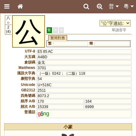
普
粵
八
公
12
2
繁
簡
港
單讀音字
(4)
繁簡對應
繁
簡
UTF-8
E5 85 AC
大五碼
A4BD
倉頡碼
金戈
Matthews
3701
漢語大字典
（一版）0242；（二版）118
康熙字典
54
Unicode
U+516C
GB2312
2511
四角號碼
8073.2
頻序 A/B
170
164
頻次 A/B
15339
6999
普通話
g
ng
小篆