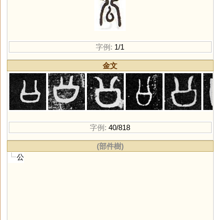
字例:
1/1
金文
字例:
40/818
(部件樹)
公