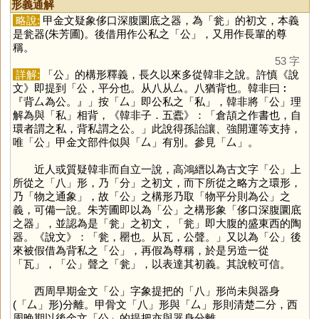
形義通解
略說:
甲金文疑象侈口深腹圜底之器，為「
瓮
」的初文，本義
是瓮器(朱芳圃)。後借用作公私之「
公
」，又用作長輩的尊
稱。
53 字
詳解:
「
公
」的構形釋義，長久以來多從韓非之說。許慎《說
文》即提到「公，平分也。从八从厶。八猶背也。韓非曰︰
『背厶為公。』」按「
厶
」即公私之「
私
」，韓非將「
公
」理
解為與「
私
」相背，《韓非子．五蠹》：「倉頡之作書也，自
環者謂之私，背私謂之公。」此說得孫詒讓、強開運等支持，
唯「
公
」甲金文部件似與「
厶
」有別。參見「
厶
」。
近人或質疑韓非而自立一說，高鴻縉以為古文字「
公
」上
所從之「
八
」形，乃「
分
」之初文，而下所從之略方之環形，
乃「物之通象」，故「
公
」之構形乃取「物平分則為公」之
義，可備一說。朱芳圃即以為「
公
」之構形象「侈口深腹圜底
之器」，並認為是「
瓮
」之初文，「
瓮
」即大腹的盛東西的陶
器。《說文》：「瓮，罌也。从瓦，公聲。」又以為「
公
」後
來被假借為背私之「
公
」，再假為尊稱，於是另造一從
「
瓦
」，「
公
」聲之「
瓮
」，以表達其初義。其說較可信。
西周早期金文「
公
」字象提把的「
八
」形尚未與器身
(「
厶
」形)分離。甲骨文「
八
」形與「
厶
」形則清楚二分，西
周晚期以後金文「
公
」的提把亦與器身分離。