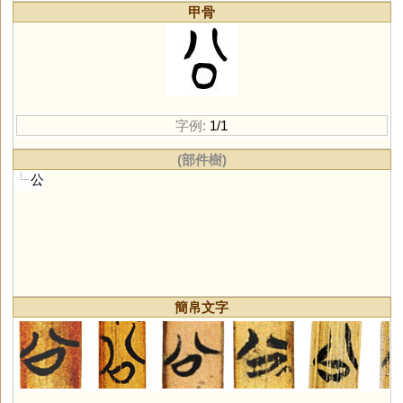
甲骨
字例:
1/1
(部件樹)
公
簡帛文字