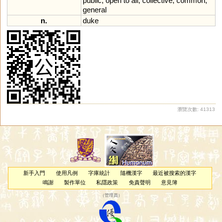
public
,
open
to
all
,
collective
;
common
;
general
n.
duke
瀏覽次數: 41313
新手入門
使用凡例
字庫統計
隨機漢字
最近被搜索的漢字
鳴謝
製作單位
私隱政策
免責聲明
意見簿
（
管理員
）