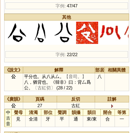
字例:
47/47
其他
字例:
22/22
《說文》
解釋
部居
相關異體
公
平分也。从八从厶。
【音司。】
八
八，猶背也。《韓非》曰：背厶爲
公。
〔古紅切〕
(28 / 22)
《廣韻》
頁碼
反切
註解
公
27
古紅
中
聲母
清濁
部位
聲調
韻攝
韻目
開合
等第
古
見
全清
牙
平
通
東
/
東
合
一
音