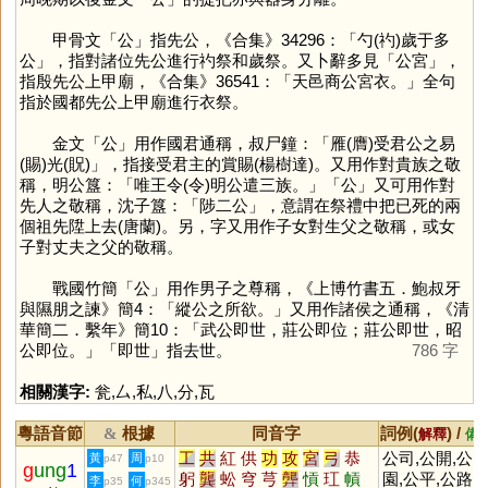
甲骨文「
公
」指先公，《合集》34296：「勺(礿)歲于多
公」，指對諸位先公進行礿祭和歲祭。又卜辭多見「公宮」，
指殷先公上甲廟，《合集》36541：「天邑商公宮衣。」全句
指於國都先公上甲廟進行衣祭。
金文「
公
」用作國君通稱，叔尸鐘：「雁(膺)受君公之易
(賜)光(貺)」，指接受君主的賞賜(楊樹達)。又用作對貴族之敬
稱，明公簋：「唯王令(令)明公遣三族。」「
公
」又可用作對
先人之敬稱，沈子簋：「陟二公」，意謂在祭禮中把已死的兩
個祖先陞上去(唐蘭)。另，字又用作子女對生父之敬稱，或女
子對丈夫之父的敬稱。
戰國竹簡「
公
」用作男子之尊稱，《上博竹書五．鮑叔牙
與隰朋之諫》簡4：「縱公之所欲。」又用作諸侯之通稱，《清
華簡二．繫年》簡10：「武公即世，莊公即位；莊公即世，昭
公即位。」「即世」指去世。
786 字
相關漢字:
瓮
,
厶
,
私
,
八
,
分
,
瓦
粵語音節
根據
同音字
詞例(
) /
&
解釋
備
工
共
紅
供
功
攻
宮
弓
恭
公司,公開,公
黃
周
p47
p10
g
ung
1
躬
龔
蚣
穹
芎
龏
愩
玒
幊
園,公平,公路,
李
何
p35
p345