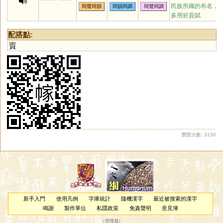
民族所織的布名，
同聲同韻
同韻同調
同聲同調
多用於貢賦
配搭點:
賨
瀏覽次數: 3150
新手入門
使用凡例
字庫統計
隨機漢字
最近被搜索的漢字
鳴謝
製作單位
私隱政策
免責聲明
意見簿
（
管理員
）