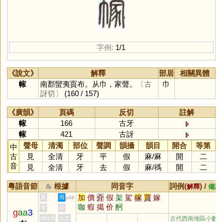
字例:
1/1
《說文》
解釋
部居
相關異體
幏
南郡蠻夷賨布。从巾，家聲。
〔古
巾
訝切〕
(160 / 157)
《廣韻》
頁碼
反切
註解
幏
166
古牙
幏
421
古訝
聲母
清濁
部位
聲調
韻攝
韻目
開合
等第
中
古
見
全清
牙
平
假
麻
/
麻
開
二
音
見
全清
牙
去
假
麻
/
禡
開
二
粵語音節
根據
同音字
詞例(
) /
&
解釋
備註
加
價
介
假
架
駕
稼
賈
嫁
黃
周
p48
咖
瘕
擖
价
酠
李
何
g
aa
3
HKLS
人文
古代西南地區小數