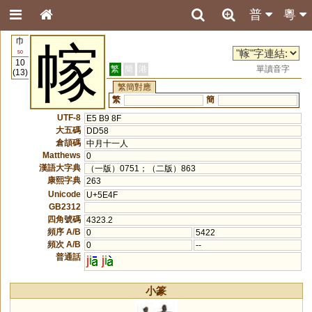
普
粵
巾
幏
50
10
繁
簡
港
單讀音字
(13)
繁簡對應
繁
簡
UTF-8
E5 B9 8F
大五碼
DD58
倉頡碼
中月十一人
Matthews
0
漢語大字典
（一版）0751；（二版）863
康熙字典
263
Unicode
U+5E4F
GB2312
四角號碼
4323.2
頻序 A/B
0
5422
頻次 A/B
0
--
普通話
j
i
j
i
小篆