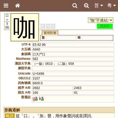
普
粵
口
咖
30
5
繁
簡
港
異讀字
(8)
繁簡對應
繁
簡
UTF-8
E5 92 96
大五碼
A940
倉頡碼
口大尸口
Matthews
582
漢語大字典
（一版）0610；（二版）659
康熙字典
Unicode
U+5496
GB2312
3107
四角號碼
6600.0
頻序 A/B
2682
2463
頻次 A/B
166
91
普通話
g
k
形義通解
略說:
從「
口
」，「
加
」聲，用作象聲詞或音譯詞。