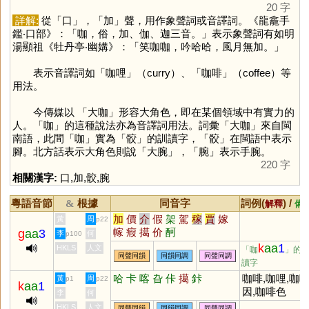
20 字
詳解:
從「
口
」，「
加
」聲，用作象聲詞或音譯詞。《龍龕手
鑑‧口部》：「咖，俗，加、伽、迦三音。」表示象聲詞有如明
湯顯祖《牡丹亭‧幽媾》：「笑咖咖，吟哈哈，風月無加。」
表示音譯詞如「咖哩」（curry）、「咖啡」（coffee）等
用法。
今傳媒以 「大咖」形容大角色，即在某個領域中有實力的
人。「
咖
」的這種說法亦為音譯詞用法。詞彙「大咖」來自閩
南語，此間「
咖
」實為「
骹
」的訓讀字，「
骹
」在閩語中表示
腳。北方話表示大角色則說「大腕」，「
腕
」表示手腕。
220 字
相關漢字:
口
,
加
,
骹
,
腕
粵語音節
根據
同音字
詞例(
) /
&
解釋
備
加
價
介
假
架
駕
稼
賈
嫁
黃
周
p22
幏
瘕
擖
价
酠
g
aa
3
李
何
p100
k
aa
1
HKLS
人文
「咖
」的
同聲同韻
同韻同調
同聲同調
讀字
哈
卡
喀
旮
佧
擖
鉲
咖啡,咖哩,咖
黃
周
p1
p22
k
aa
1
因,咖啡色
李
何
HKLS
人文
同聲同韻
同韻同調
同聲同調