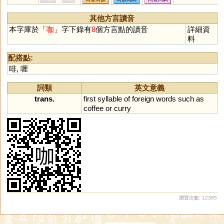
其他方言讀音
本字庫於「
咖
」字下錄有
8
個方言點的讀音
詳細資
料
配搭點:
啡
,
喱
詞類
英文意義
trans.
first
syllable
of
foreign
words
such
as
coffee
or
curry
瀏覽次數: 12385