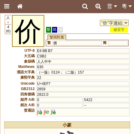
普
粵
人
价
9
4
繁
簡
港
破音字
(6)
繁簡對應
繁
簡
價
UTF-8
E4 BB B7
大五碼
C9B2
倉頡碼
人人中中
Matthews
630
漢語大字典
（一版）0124；（二版）157
康熙字典
22
Unicode
U+4EF7
GB2312
2859
四角號碼
2822.0
頻序 A/B
0
5422
頻次 A/B
0
--
普通話
j
i
j
ie
j
i
小篆