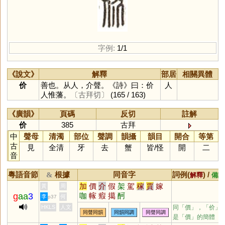
字例:
1/1
《說文》
解釋
部居
相關異體
价
善也。从人，介聲。《詩》曰：价
人
人惟藩。
〔古拜切〕
(165 / 163)
《廣韻》
頁碼
反切
註解
价
385
古拜
中
聲母
清濁
部位
聲調
韻攝
韻目
開合
等第
古
見
全清
牙
去
蟹
皆
/
怪
開
二
音
粵語音節
根據
同音字
詞例(
) /
&
解釋
備註
加
價
介
假
架
駕
稼
賈
嫁
黃
周
g
aa
3
咖
幏
瘕
擖
酠
李
何
p37
HKLS
人文
同「
價
」，「价」
同聲同韻
同韻同調
同聲同調
是「價」的簡體