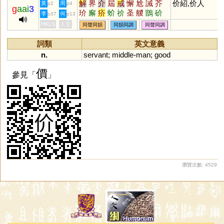
解
界
介
屆
戒
懈
尬
誡
芥
价紹,价人
黃
周
p2
p4
g
aai
3
玠
廨
疥
蚧
祄
圣
艐
鶛
砎
李
何
p37
p13
悈
岕
吤
薢
骱
犗
妎
HKLS
人文
同聲同韻
同韻同調
同聲同調
詞類
英文意義
n.
servant
;
middle
-
man
;
good
價
參見「
」
瀏覽次數: 4529