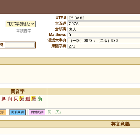
UTF-8
E5 BA 82
大五碼
C97A
倉頡碼
戈人
單讀音字
Matthews
0
漢語大字典
（一版）0873；（二版）936
簡
康熙字典
271
同音字
側
鯽
廁
仄
夨
鰂
昃
崱
稄
同「
仄
」
同韻
同韻同調
同聲同調
英文意義