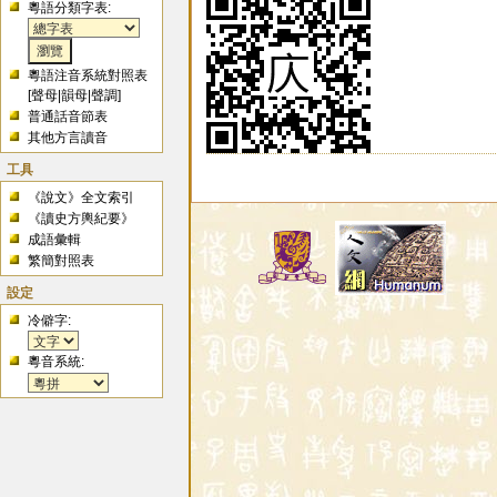
粵語分類字表:
粵語注音系統對照表
[
聲母
|
韻母
|
聲調
]
普通話音節表
其他方言讀音
工具
《說文》全文索引
《讀史方輿紀要》
成語彙輯
繁簡對照表
設定
冷僻字:
粵音系統: