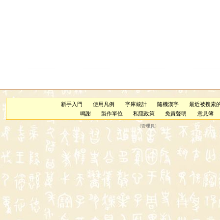
新手入門
使用凡例
字庫統計
隨機漢字
最近被搜索
鳴謝
製作單位
私隱政策
免責聲明
意見簿
（
管理員
）