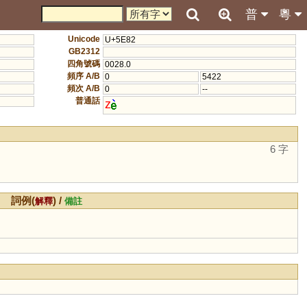
普
粵
Unicode
U+5E82
GB2312
四角號碼
0028.0
頻序 A/B
0
5422
頻次 A/B
0
--
普通話
z
6 字
詞例(
) /
解釋
備註