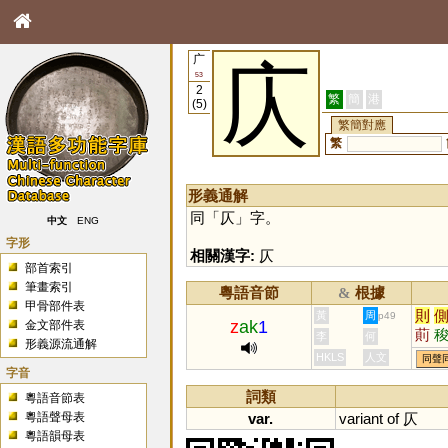
广
庂
53
2
繁
簡
港
(5)
繁簡對應
繁
形義通解
同「
仄
」字。
中文
ENG
字形
相關漢字:
仄
部首索引
筆畫索引
粵語音節
根據
&
甲骨部件表
則
黃
周
p49
z
ak
1
金文部件表
萴
李
何
形義源流通解
HKLS
人文
同聲
字音
詞類
粵語音節表
粵語聲母表
var.
variant
of
仄
粵語韻母表