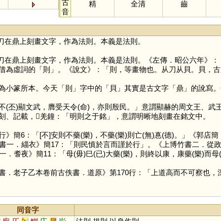
古
精
全清
齒
音
刀在鼎上刻畫文字，作為法則。本義是法則。
刀在鼎上刻畫文字，作為法則。本義是法則。《左傳．昭公六年》：
借為虛詞的「
則
」。《說文》：「則，等畫物也。从刀从貝。貝，古之物
為小篆所本。今天「
則
」字中的「
貝
」其實是古文字「
鼎
」的訛寫。
丕)顯文武，膺受天令(命)，亦則殷民。」意謂顯赫的周文王、武
刻、記載，𠫑羌鐘：「明則之于銘」，意謂明晰地刻畫在銘文中。
：「[不]安則不藥(樂)，不藥(樂)則亡(無)惪(德)。」《郭店簡
書一．緇衣》簡17：「則民慎於言而謹於行」。《上博竹書二．從政甲
耆夜》簡11：「母(毋)巳(已)大藥(樂)，則終以康，康藥(樂)而母(
書．老子乙本卷前古佚書．道原》第170行：「上道高而不可察也，深
同音字