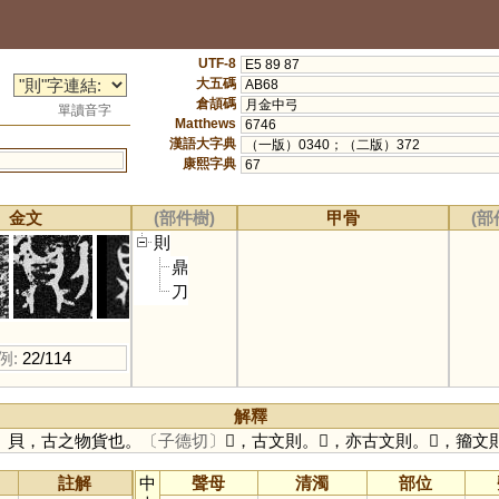
UTF-8
E5 89 87
大五碼
AB68
倉頡碼
月金中弓
單讀音字
Matthews
6746
漢語大字典
（一版）0340；（二版）372
康熙字典
67
金文
(部件樹)
甲骨
(部
則
鼎
刀
例:
22/114
解釋
。貝，古之物貨也。
〔子德切〕
𠟻，古文則。𠞋，亦古文則。𠟭，籀
註解
中
聲母
清濁
部位