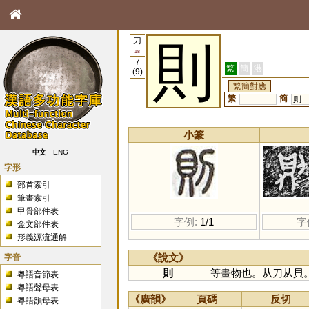
刀
則
18
7
繁
簡
港
(9)
繁簡對應
繁
簡
则
小篆
中文
ENG
字形
部首索引
筆畫索引
甲骨部件表
字例:
1/1
字
金文部件表
形義源流通解
字音
《說文》
則
等畫物也。从刀从貝
粵語音節表
粵語聲母表
《廣韻》
頁碼
反切
粵語韻母表