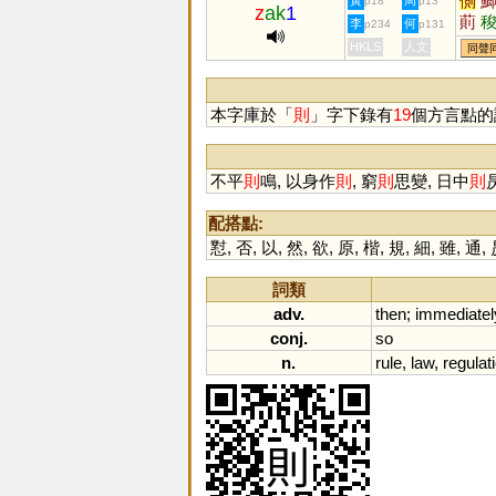
側
黃
周
p18
p13
z
ak
1
萴
李
何
p234
p131
HKLS
人文
同聲
本字庫於「
則
」字下錄有
19
個方言點的
不平
則
鳴, 以身作
則
, 窮
則
思變, 日中
則
配搭點:
懟
,
否
,
以
,
然
,
欲
,
原
,
楷
,
規
,
細
,
雖
,
通
,
詞類
adv.
then
;
immediatel
conj.
so
n.
rule
,
law
,
regulat