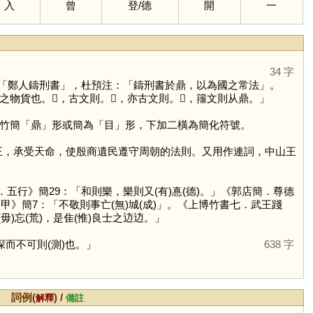
入
曾
登
/
德
開
一
34 字
「鄭人鑄刑書」，杜預注：「鑄刑書於鼎，以為國之常法」。
貨也。𠟻，古文則。𠞋，亦古文則。𠟭，籒文則从鼎。」
竹簡「
鼎
」形或簡為「
目
」形，下加二橫為簡化符號。
王，承受天命，使殷商遺民遵守周朝的法則。又用作連詞，中山王
．五行》簡29：「和則樂，樂則又(有)惪(德)。」《郭店簡．尊德
》簡7：「不敬則事亡(無)城(成)」。《上博竹書七．武王踐
毋)忘(荒)，是隹(惟)良士之䢍䢍。」
而不可則(測)也。」
638 字
詞例(
) /
解釋
備註