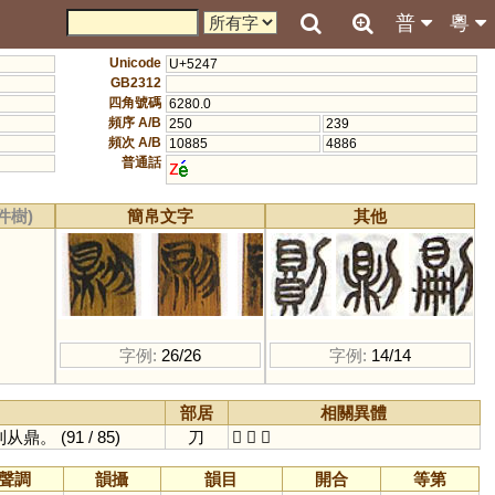
普
粵
Unicode
U+5247
GB2312
四角號碼
6280.0
頻序 A/B
250
239
頻次 A/B
10885
4886
普通話
z
件樹)
簡帛文字
其他
字例:
26/26
字例:
14/14
部居
相關異體
文則从鼎。
(91 / 85)
刀
𠟻
𠞋
𠟭
聲調
韻攝
韻目
開合
等第