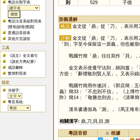
則
529
子德
粵語分類字表:
形義通解
粵語注音系統對照表
略說:
金文從「
鼎
」從「
刀
」，表示用
[
聲母
|
韻母
|
聲調
]
普通話音節表
詳解:
金文從「
鼎
」從「
刀
」，表示用
其他方言讀音
「
則
」字至今保留這一原義，但也被假
工具
戰國竹簡「
鼎
」往往寫作「
貝
」，
《說文》全文索引
《讀史方輿紀要》
金文表示使遵守法則，師詢簋：「不(
成語彙輯
方壺：「辭禮敬則賢人至」。又表示鑄
繁簡對照表
設定
戰國竹簡用作連詞，《郭店簡．五行》簡6
冷僻字:
義》簡33：「不忠則不信」。《上博竹
阼》簡14：「敬勝怠則吉」。《清華簡一．
粵音系統:
漢帛書通假為「
測
」，《馬王堆帛
相關漢字:
鼎
,
刀
,
貝
,
目
,
測
粵語音節
根據
&