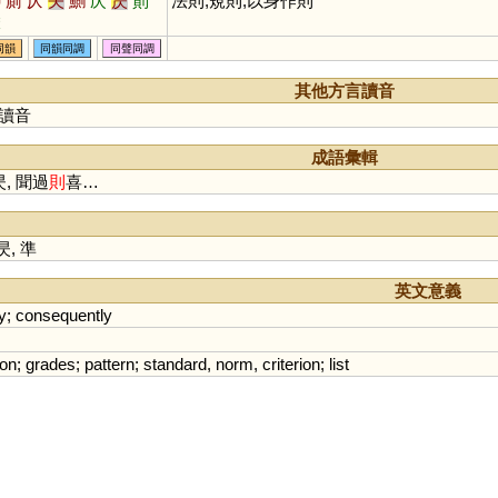
鯽
廁
仄
夨
鰂
庂
昃
崱
法則,規則,以身作則
稄
同韻
同韻同調
同聲同調
其他方言讀音
讀音
成語彙輯
昃, 聞過
則
喜…
昃
,
準
英文意義
y
;
consequently
ion
;
grades
;
pattern
;
standard
,
norm
,
criterion
;
list