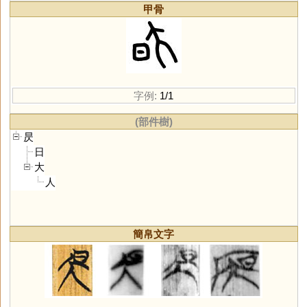
甲骨
字例:
1/1
(部件樹)
昃
日
大
人
簡帛文字