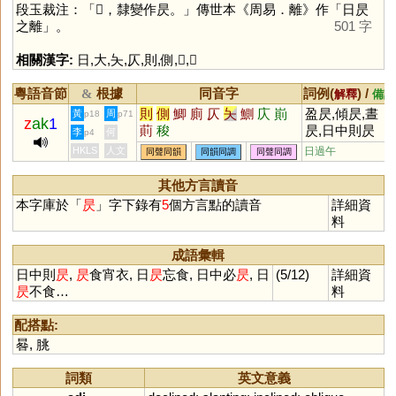
段玉裁注：「𣅦，隸變作昃。」傳世本《周易．離》作「日昃
之離」。
501 字
相關漢字:
日
,
大
,
夨
,
仄
,
則
,
側
,
𣅦
,
𣅳
粵語音節
根據
同音字
詞例(
) /
&
解釋
備註
則
側
鯽
廁
仄
夨
鰂
庂
崱
盈昃,傾昃,晝
黃
周
p18
p71
z
ak
1
萴
稄
昃,日中則昃
李
何
p4
HKLS
人文
日過午
同聲同韻
同韻同調
同聲同調
其他方言讀音
本字庫於「
昃
」字下錄有
5
個方言點的讀音
詳細資
料
成語彙輯
日中則
昃
,
昃
食宵衣, 日
昃
忘食, 日中必
昃
, 日
(5/12)
詳細資
昃
不食…
料
配搭點:
晷
,
朓
詞類
英文意義