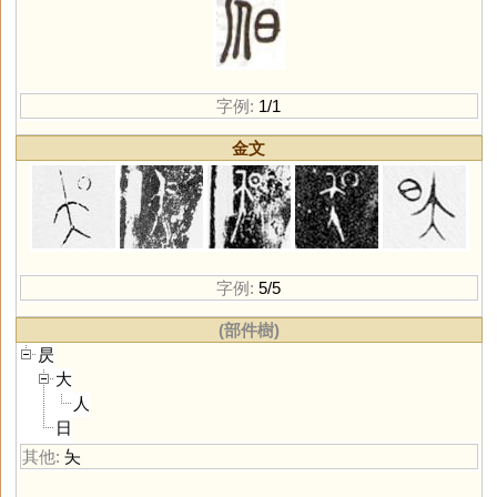
字例:
1/1
金文
字例:
5/5
(部件樹)
昃
大
人
日
其他:
夨