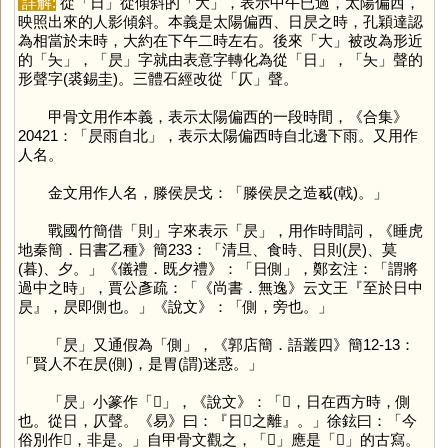
詳解:
從「
日
」從傾斜的「
大
」，表示中午已過，太陽偏西，
映照出來的人影傾斜。本義是太陽偏西、日昃之時，孔穎達認
為相當於未時，大約在下午二時左右。後來「
大
」被改為形近
的「
夨
」，「
昃
」字就由表意字轉化為從「
日
」，「
夨
」聲的
形聲字(裘錫圭)。三體石經改從「
仄
」聲。
甲骨文用作本義，表示太陽偏西的一段時間，《合集》
20421：「昃雨自北」，表示太陽偏西時自北邊下雨。又用作
人名。
金文用作人名，滕侯昃戈：「滕侯昃之造㦴(戟)。」
戰國竹簡借「
則
」字來表示「
昃
」，用作時間詞，《睡虎
地秦簡．日書乙種》簡233：「清旦、食時、日則(昃)、莫
(暮)、夕。」《儀禮．既夕禮》：「日側」，鄭玄注：「謂將
過中之時」，賈公彥疏：「《尚書．無逸》云文王『至於日中
昃』，昃即側也。」《說文》：「側，旁也。」
「
昃
」又通假為「
側
」，《郭店簡．語叢四》簡12-13：
「賢人不在昃(側)，是胃(謂)迷惑。」
「
昃
」小篆作「
𣅦
」，《說文》：「𣅦，日在西方時，側
也。從日，仄聲。《易》曰：『日𣅛之離』。」徐鉉曰：「今
俗別作𣅳，非是。」自甲骨文觀之，「
𣅳
」應是「
𣅦
」的古寫。