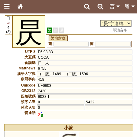
普
粵
日
昃
72
4
繁
簡
港
單讀音字
(8)
繁簡對應
繁
簡
UTF-8
E6 98 83
大五碼
CCCA
倉頡碼
日一人
Matthews
6755
漢語大字典
（一版）1489；（二版）1596
康熙字典
418
Unicode
U+6603
GB2312
7430
四角號碼
6028.1
頻序 A/B
0
5422
頻次 A/B
0
--
普通話
z
小篆