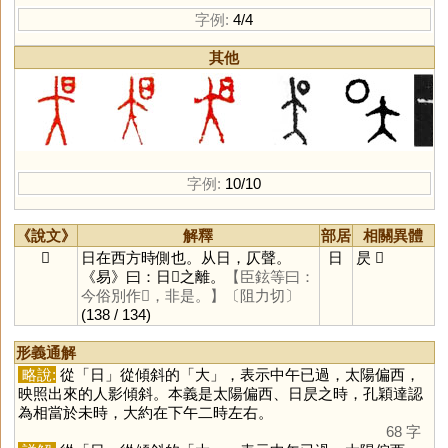
字例:
4/4
其他
字例:
10/10
《說文》
解釋
部居
相關異體
𣅛
日在西方時側也。从日，仄聲。
日
昃
𣅦
《易》曰：日𣅛之離。
【臣鉉等曰：
今俗別作𣅳，非是。】
〔阻力切〕
(138 / 134)
形義通解
略說:
從「
日
」從傾斜的「
大
」，表示中午已過，太陽偏西，
映照出來的人影傾斜。本義是太陽偏西、日昃之時，孔穎達認
為相當於未時，大約在下午二時左右。
68 字