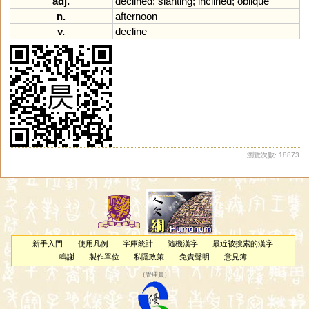
adj.
declined
;
slanting
;
inclined
;
oblique
n.
afternoon
v.
decline
瀏覽次數: 18873
新手入門
使用凡例
字庫統計
隨機漢字
最近被搜索的漢字
鳴謝
製作單位
私隱政策
免責聲明
意見簿
（
管理員
）