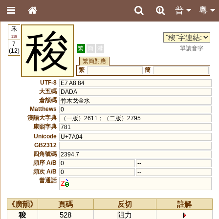
普
粵
禾
稄
115
7
繁
簡
港
單讀音字
(12)
繁簡對應
繁
簡
UTF-8
E7 A8 84
大五碼
DADA
倉頡碼
竹木戈金水
Matthews
0
漢語大字典
（一版）2611；（二版）2795
康熙字典
781
Unicode
U+7A04
GB2312
四角號碼
2394.7
頻序 A/B
0
--
頻次 A/B
0
--
普通話
z
《廣韻》
頁碼
反切
註解
稄
528
阻力