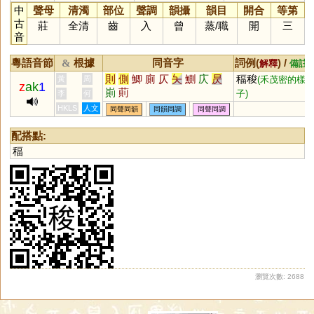
中
聲母
清濁
部位
聲調
韻攝
韻目
開合
等第
古
莊
全清
齒
入
曾
蒸
/
職
開
三
音
粵語音節
根據
同音字
詞例(
) /
&
解釋
備註
則
側
鯽
廁
仄
夨
鰂
庂
昃
稫稄
黃
周
(禾茂密的樣
z
ak
1
崱
萴
子)
李
何
HKLS
人文
同聲同韻
同韻同調
同聲同調
配搭點:
稫
瀏覽次數: 2688