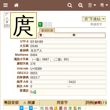
普
粵
广
庹
53
8
繁
簡
港
單讀音字
(11)
繁簡對應
繁
簡
UTF-8
E5 BA B9
大五碼
D549
倉頡碼
戈廿尸人
Matthews
6464
漢語大字典
（一版）0887；（二版）951
康熙字典
276
Unicode
U+5EB9
GB2312
6653
四角號碼
0023.7
頻序 A/B
0
5422
頻次 A/B
0
--
普通話
t
u
粵語音節
根據
同音字
詞例(
) /
&
解釋
備
托
拓
魄
託
橐
侂
籜
乇
柝
黃
周
p40
p49