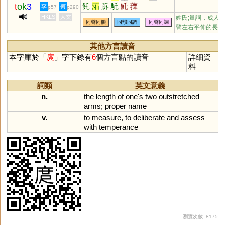
t
ok
3
飥
沰
跅
馲
魠
蘀
李
何
p57
p290
HKLS
人文
姓氏;量詞，成人
同聲同韻
同韻同調
同聲同調
臂左右平伸的長度
其他方言讀音
本字庫於「
庹
」字下錄有
6
個方言點的讀音
詳細資
料
詞類
英文意義
n.
the
length
of
one
'
s
two
outstretched
arms
;
proper
name
v.
to
measure
,
to
deliberate
and
assess
with
temperance
瀏覽次數: 8175