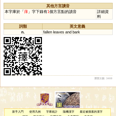
其他方言讀音
本字庫於「
蘀
」字下錄有
1
個方言點的讀音
詳細資
料
詞類
英文意義
n.
fallen
leaves
and
bark
瀏覽次數: 3468
新手入門
使用凡例
字庫統計
隨機漢字
最近被搜索的漢字