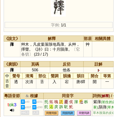
字例:
1/1
《說文》
解釋
部居
相關異體
蘀
艸木，凡皮葉落陊地爲蘀。从艸，
艸
擇聲。《詩》曰：十月隕蘀。
〔它
各切〕
(23 / 17)
《廣韻》
頁碼
反切
註解
蘀
506
他各
中
聲母
清濁
部位
聲調
韻攝
韻目
開合
等第
古
透
次清
舌
入
宕
唐
/
鐸
開
一
音
粵語音節
根據
同音字
詞例(
) /
&
解釋
備
托
拓
魄
託
橐
侂
籜
乇
柝
紫蘀
黃
周
(初生的蘆
p40
p151
t
ok
3
飥
沰
庹
跅
馲
魠
,隕蘀
葦)
(草木
李
何
p337
p290
落)
HKLS
人文
草木脫落的皮或
同聲同韻
同韻同調
同聲同調