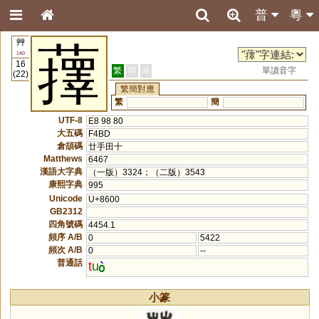
普
粵
艸
蘀
140
16
繁
簡
港
單讀音字
(22)
繁簡對應
繁
簡
UTF-8
E8 98 80
大五碼
F4BD
倉頡碼
廿手田十
Matthews
6467
漢語大字典
（一版）3324；（二版）3543
康熙字典
995
Unicode
U+8600
GB2312
四角號碼
4454.1
頻序 A/B
0
5422
頻次 A/B
0
--
普通話
t
u
小篆