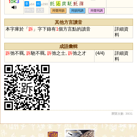
t
ok
3
飥
沰
庹
馲
魠
蘀
李
何
p64
p290
HKLS
人文
同聲同韻
同韻同調
同聲同調
其他方言讀音
本字庫於「
跅
」字下錄有
1
個方言點的讀音
詳細資
料
成語彙輯
跅
弛不羈,
跅
馳不羈,
跅
弛之士,
跅
弛之才
(4/4)
詳細資
料
瀏覽次數: 3931