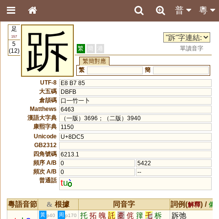
普
粵
足
跅
157
5
繁
簡
港
單讀音字
(12)
繁簡對應
繁
簡
UTF-8
E8 B7 85
大五碼
DBFB
倉頡碼
口一竹一卜
Matthews
6463
漢語大字典
（一版）3696；（二版）3940
康熙字典
1150
Unicode
U+8DC5
GB2312
四角號碼
6213.1
頻序 A/B
0
5422
頻次 A/B
0
--
普通話
t
u
粵語音節
根據
同音字
詞例(
) /
&
解釋
備
托
拓
魄
託
橐
侂
籜
乇
柝
跅弛
黃
周
p40
p170