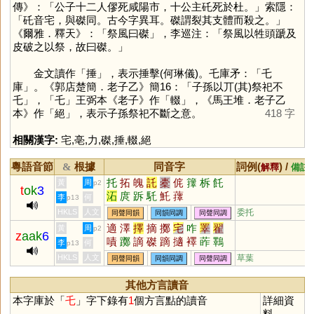
傳》：「公子十二人僇死咸陽市，十公主矺死於杜。」索隱：
「矺音宅，與磔同。古今字異耳。磔謂裂其支體而殺之。」
《爾雅．釋天》：「祭風曰磔」，李巡注：「祭風以牲頭蹏及
皮破之以祭，故曰磔。」
金文讀作「
捶
」，表示捶擊(何琳儀)。乇庫矛：「乇
庫」。《郭店楚簡．老子乙》簡16：「子孫以丌(其)祭祀不
乇」，「
乇
」王弼本《老子》作「
輟
」，《馬王堆．老子乙
本》作「
絕
」，表示子孫祭祀不斷之意。
418 字
相關漢字:
宅
,
亳
,
力
,
磔
,
捶
,
輟
,
絕
粵語音節
根據
同音字
詞例(
) /
&
解釋
備註
托
拓
魄
託
橐
侂
籜
柝
飥
黃
周
p2
t
ok
3
沰
庹
跅
馲
魠
蘀
李
何
p13
HKLS
人文
委托
同聲同韻
同韻同調
同聲同調
適
澤
擇
摘
擲
宅
咋
睪
翟
黃
周
p2
z
aak
6
嘖
躑
謫
磔
蹢
擿
襗
葃
鸅
李
何
p13
雿
齰
矠
賾
岝
蠌
檡
烢
HKLS
人文
草葉
同聲同韻
同韻同調
同聲同調
其他方言讀音
本字庫於「
乇
」字下錄有
1
個方言點的讀音
詳細資
料