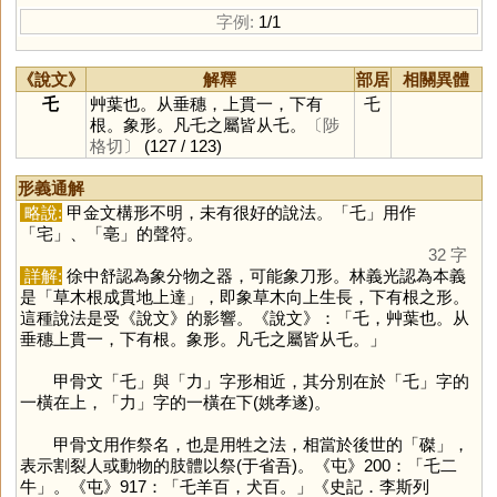
字例:
1/1
《說文》
解釋
部居
相關異體
乇
艸葉也。从垂穗，上貫一，下有
乇
根。象形。凡乇之屬皆从乇。
〔陟
格切〕
(127 / 123)
形義通解
略說:
甲金文構形不明，未有很好的說法。「
乇
」用作
「
宅
」、「
亳
」的聲符。
32 字
詳解:
徐中舒認為象分物之器，可能象刀形。林義光認為本義
是「草木根成貫地上達」，即象草木向上生長，下有根之形。
這種說法是受《說文》的影響。《說文》：「乇，艸葉也。从
垂穗上貫一，下有根。象形。凡乇之屬皆从乇。」
甲骨文「
乇
」與「
力
」字形相近，其分別在於「
乇
」字的
一橫在上，「
力
」字的一橫在下(姚孝遂)。
甲骨文用作祭名，也是用牲之法，相當於後世的「
磔
」，
表示割裂人或動物的肢體以祭(于省吾)。《屯》200：「乇二
牛」。《屯》917：「乇羊百，犬百。」《史記．李斯列