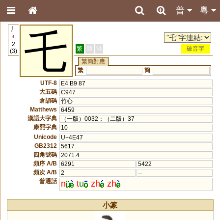
普
粵
丿
乇
4
2
繁
簡
港
破音字
(3)
繁簡對應
繁
簡
UTF-8
E4 B9 87
大五碼
C947
倉頡碼
竹心
Matthews
6459
漢語大字典
（一版）0032；（二版）37
康熙字典
10
Unicode
U+4E47
GB2312
5617
四角號碼
2071.4
頻序 A/B
6291
5422
頻次 A/B
2
--
普通話
n
t
u
zh
zh
小篆