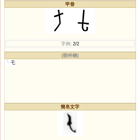
甲骨
字例:
2/2
(部件樹)
乇
簡帛文字