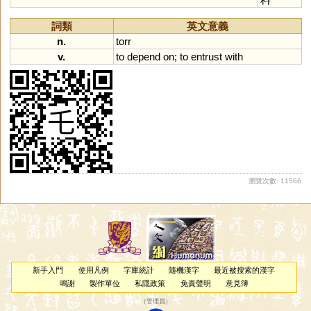
詞類
英文意義
n.
torr
v.
to
depend
on
;
to
entrust
with
瀏覽次數: 11566
新手入門
使用凡例
字庫統計
隨機漢字
最近被搜索的漢字
鳴謝
製作單位
私隱政策
免責聲明
意見簿
（
管理員
）