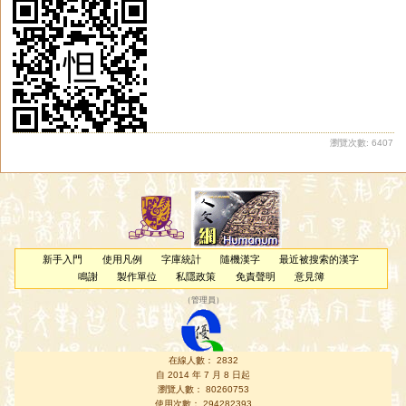
瀏覽次數: 6407
新手入門
使用凡例
字庫統計
隨機漢字
最近被搜索的漢字
鳴謝
製作單位
私隱政策
免責聲明
意見簿
（
管理員
）
在線人數： 2832
自 2014 年 7 月 8 日起
瀏覽人數： 80260753
使用次數： 294282393