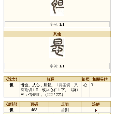
字例:
1/1
其他
字例:
1/1
《說文》
解釋
部居
相關異體
怛
憯也。从心，旦聲。
〔得案切，又
心
𢘇
當割切〕
𢘇，或从心在旦下。《詩》
曰：信誓𢘇𢘇。
(222 / 221)
《廣韻》
頁碼
反切
註解
怛
483
當割