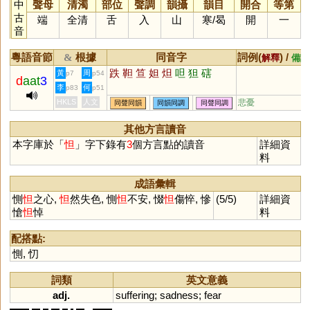
中
聲母
清濁
部位
聲調
韻攝
韻目
開合
等第
古
端
全清
舌
入
山
寒
/
曷
開
一
音
粵語音節
根據
同音字
詞例(
) /
&
解釋
備註
跌
靼
笪
妲
炟
呾
狚
磍
黃
周
p7
p54
d
aat
3
李
何
p83
p51
HKLS
人文
悲憂
同聲同韻
同韻同調
同聲同調
其他方言讀音
本字庫於「
怛
」字下錄有
3
個方言點的讀音
詳細資
料
成語彙輯
惻
怛
之心,
怛
然失色, 惻
怛
不安, 惙
怛
傷悴, 慘
(5/5)
詳細資
愴
怛
悼
料
配搭點:
惻
,
忉
詞類
英文意義
adj.
suffering
;
sadness
;
fear