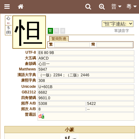
普
粵
心
怛
61
5
繁
簡
港
單讀音字
(8)
繁簡對應
繁
簡
UTF-8
E6 80 9B
大五碼
A9CD
倉頡碼
心日一
Matthews
5947
漢語大字典
（一版）2284；（二版）2446
康熙字典
308
Unicode
U+601B
GB2312
6682
四角號碼
9601.0
頻序 A/B
5308
5422
頻次 A/B
8
--
普通話
d
小篆