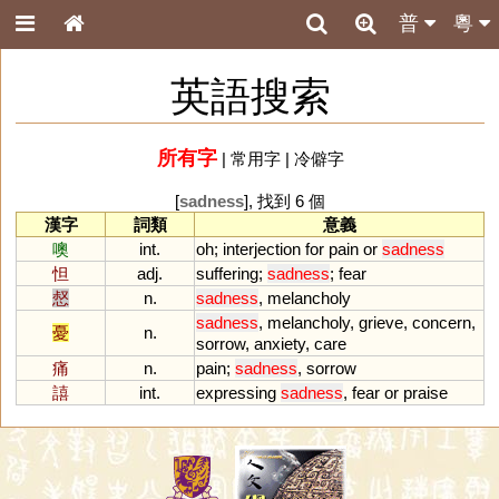
普
粵
英語搜索
所有字
|
常用字
|
冷僻字
[
sadness
], 找到 6 個
漢字
詞類
意義
噢
int.
oh
;
interjection
for
pain
or
sadness
怛
adj.
suffering
;
sadness
;
fear
惄
n.
sadness
,
melancholy
sadness
,
melancholy
,
grieve
,
concern
,
憂
n.
sorrow
,
anxiety
,
care
痛
n.
pain
;
sadness
,
sorrow
譆
int.
expressing
sadness
,
fear
or
praise