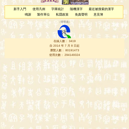
新手入門
使用凡例
字庫統計
隨機漢字
最近被搜索的漢字
鳴謝
製作單位
私隱政策
免責聲明
意見簿
（
管理員
）
在線人數： 3419
自 2014 年 7 月 8 日起
瀏覽人數： 80191473
使用次數： 294149324