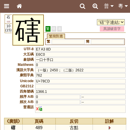
普
粵
石
磍
112
10
繁
簡
港
異讀破音字
(15)
繁簡對應
繁
簡
UTF-8
E7 A3 8D
大五碼
E6C0
倉頡碼
一口十手口
Matthews
0
漢語大字典
（一版）2450；（二版）2622
康熙字典
762
Unicode
U+78CD
GB2312
四角號碼
1366.1
頻序 A/B
0
--
頻次 A/B
0
--
普通話
x
i
《廣韻》
頁碼
反切
註解
磍
489
古黠