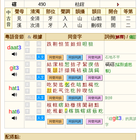
磍
490
枯鎋
聲母
清濁
部位
聲調
韻攝
韻目
開合
等第
中
古
見
全清
牙
入
山
山
/
黠
開
二
音
溪
次清
牙
入
山
刪
/
鎋
開
二
粵語音節
根據
同音字
詞例(
) /
&
解釋
備註
跌
靼
怛
笪
妲
炟
呾
狚
黃
周
d
aat
3
李
何
HKLS
人文
石地不平
同聲同韻
同韻同調
同聲同調
結
潔
桔
恝
拮
孑
絜
揳
佶
碣磍
黃
周
(猛獸盛怒
g
it
3
戛
頡
訐
擷
羯
袺
衱
鴶
鍻
貌)
李
何
迼
狤
扴
洁
洯
岊
鮚
HKLS
人文
同聲同韻
同韻同調
同聲同調
吃
契
迄
乞
仡
咭
黠
楬
忔
黃
周
h
at
1
欯
釳
芞
汔
犵
肸
喫
恄
李
何
HKLS
人文
剝掉
同聲同韻
同韻同調
同聲同調
核
轄
瞎
劾
檄
搳
閡
翮
黠
黃
周
紇
覡
齕
𦵯
楁
鶷
螛
縖
薂
籺
h
at
6
李
何
蒚
舝
獥
麧
礉
覈
g
it
3
HKLS
人文
「磍
」的異讀
同聲同韻
同韻同調
同聲同調
字
配搭點: