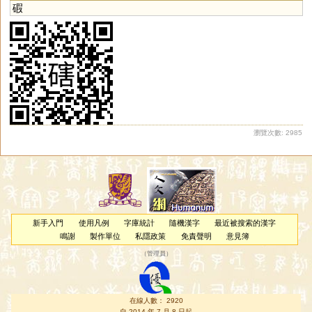
碬
瀏覽次數: 2985
新手入門
使用凡例
字庫統計
隨機漢字
最近被搜索的漢字
鳴謝
製作單位
私隱政策
免責聲明
意見簿
（
管理員
）
在線人數： 2920
自 2014 年 7 月 8 日起