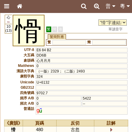
普
粵
心
愲
61
10
繁
簡
港
單讀音字
(13)
繁簡對應
繁
簡
UTF-8
E6 84 B2
大五碼
DD6B
倉頡碼
心月月月
Matthews
0
漢語大字典
（一版）2329；（二版）2493
康熙字典
324
Unicode
U+6132
GB2312
四角號碼
9702.7
頻序 A/B
0
5422
頻次 A/B
0
--
普通話
g
《廣韻》
頁碼
反切
註解
愲
480
古忽