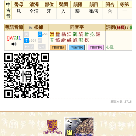
中
聲母
清濁
部位
聲調
韻攝
韻目
開合
等第
古
見
全清
牙
入
臻
魂
/
沒
合
一
音
粵語音節
根據
同音字
詞例(
) /
&
解釋
備
滑
骨
橘
汩
鶻
譎
榾
扢
淈
黃
周
p56
gw
at
1
蓇
憰
縎
繘
尳
啒
杚
李
何
p264
HKLS
人文
心亂
同聲同韻
同韻同調
同聲同調
瀏覽次數: 2718