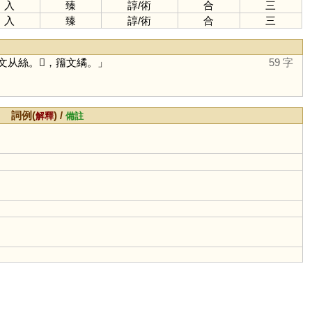
入
臻
諄
/
術
合
三
入
臻
諄
/
術
合
三
从絲。𦈇，籒文繘。」
59 字
詞例(
) /
解釋
備註