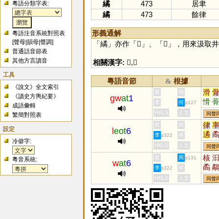
繘
473
居聿
粵語分類字表:
繘
473
餘律
形義通解
粵語注音系統對照表
[
聲母
|
韻母
|
聲調
]
「
繘
」亦作「
𦇹
」、「
𦈇
」，用來汲取井
普通話音節表
其他方言讀音
相關漢字:
𦇹
,
𦈇
工具
粵語音節
根據
&
《說文》全文索引
滑
黃
周
《讀史方輿紀要》
gw
at
1
愲
李
何
p127
成語彙輯
HKLS
人文
同聲
繁簡對照表
律
黃
周
設定
l
eot
6
遹
李
何
p322
冷僻字:
驈
HKLS
人文
同聲
繂
核
黃
周
p131
粵音系統:
w
at
6
矞
李
何
p322
噊
HKLS
人文
同聲