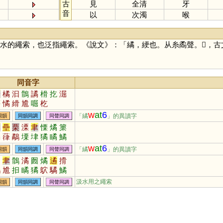
古
見
全清
牙
音
以
次濁
喉
水的繩索，也泛指繩索。《說文》：「繘，綆也。从糸矞聲。𦇹，古文
同音字
骨
橘
汩
鶻
譎
榾
扢
淈
蓇
憰
縎
尳
啒
杚
w
at
6
「繘
」的異讀字
同韻
同韻同調
同聲同調
率
壘
栗
溧
聿
慄
燏
篥
矞
葎
鷸
塛
垏
獝
瞲
鱊
硉
嵂
搮
麜
瑮
噊
膟
鷅
w
at
6
「繘
」的異讀字
同韻
同韻同調
同聲同調
汩
聿
鶻
潏
囫
燏
遹
搰
鷸
尳
抇
瞲
獝
鴥
驈
鱊
汲水用之繩索
同韻
同韻同調
同聲同調