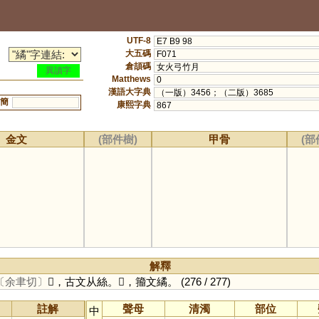
UTF-8
E7 B9 98
大五碼
F071
倉頡碼
女火弓竹月
異讀字
Matthews
0
漢語大字典
（一版）3456；（二版）3685
簡
康熙字典
867
金文
(部件樹)
甲骨
(部
解釋
〔余聿切〕
𦇹，古文从絲。𦈇，籀文繘。
(276 / 277)
註解
聲母
清濁
部位
中