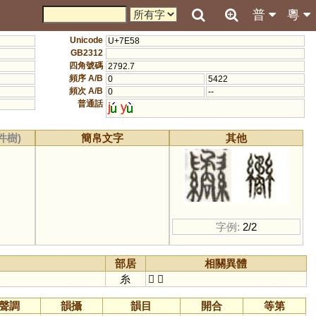
普
粵
Unicode
U+7E58
GB2312
四角號碼
2792.7
頻序 A/B
0
5422
頻次 A/B
0
--
普通話
j
y
件樹)
簡帛文字
其他
字例:
2/2
部居
相關異體
糸
𦇹
𦈇
聲調
韻攝
韻目
開合
等第