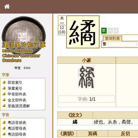
糸
繘
120
12
繁
簡
港
(18)
繁簡對應
繁
小篆
中文
ENG
字形
部首索引
筆畫索引
甲骨部件表
字例:
1/1
金文部件表
形義源流通解
字音
《說文》
繘
綆也。从糸，矞聲。
粵語音節表
粵語聲母表
《廣韻》
頁碼
反切
粵語韻母表