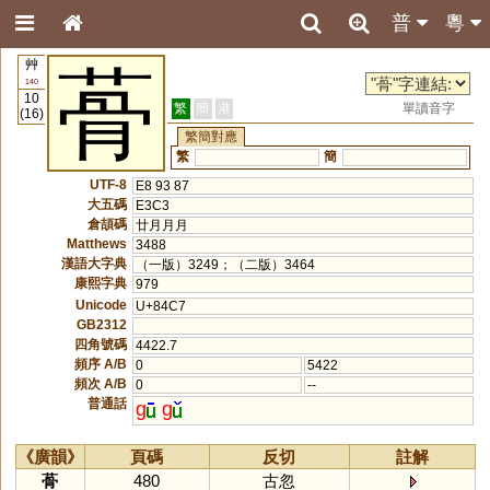
普
粵
艸
蓇
140
10
繁
簡
港
單讀音字
(16)
繁簡對應
繁
簡
UTF-8
E8 93 87
大五碼
E3C3
倉頡碼
廿月月月
Matthews
3488
漢語大字典
（一版）3249；（二版）3464
康熙字典
979
Unicode
U+84C7
GB2312
四角號碼
4422.7
頻序 A/B
0
5422
頻次 A/B
0
--
普通話
g
g
《廣韻》
頁碼
反切
註解
蓇
480
古忽