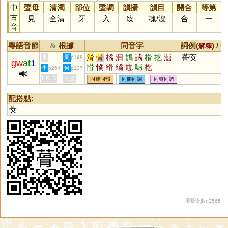
中
聲母
清濁
部位
聲調
韻攝
韻目
開合
等第
古
見
全清
牙
入
臻
魂
/
沒
合
一
音
粵語音節
根據
同音字
詞例(
) /
&
解釋
備
滑
骨
橘
汩
鶻
譎
榾
扢
淈
蓇葖
黃
周
p148
gw
at
1
愲
憰
縎
繘
尳
啒
杚
李
何
p264
p127
HKLS
人文
同聲同韻
同韻同調
同聲同調
配搭點:
葖
瀏覽次數: 2565