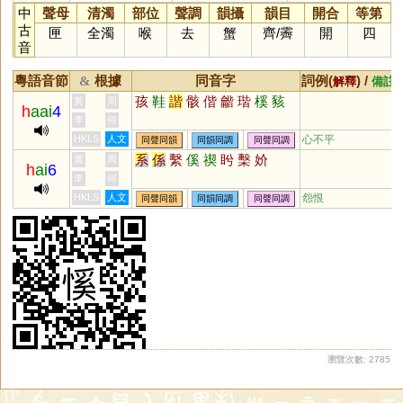
中
聲母
清濁
部位
聲調
韻攝
韻目
開合
等第
古
匣
全濁
喉
去
蟹
齊
/
霽
開
四
音
粵語音節
根據
同音字
詞例(
) /
&
解釋
備註
孩
鞋
諧
骸
偕
龤
瑎
榽
豥
黃
周
h
aai
4
李
何
HKLS
人文
心不平
同聲同韻
同韻同調
同聲同調
系
係
繫
傒
禊
盻
檕
妎
黃
周
h
ai
6
李
何
HKLS
人文
怨恨
同聲同韻
同韻同調
同聲同調
瀏覽次數: 2785