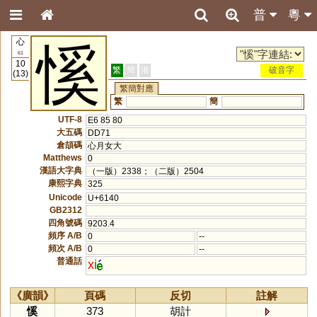
普
粵
心
慀
61
10
繁
簡
港
破音字
(13)
繁簡對應
繁
簡
UTF-8
E6 85 80
大五碼
DD71
倉頡碼
心月女大
Matthews
0
漢語大字典
（一版）2338；（二版）2504
康熙字典
325
Unicode
U+6140
GB2312
四角號碼
9203.4
頻序 A/B
0
--
頻次 A/B
0
--
普通話
x
i
《廣韻》
頁碼
反切
註解
慀
373
胡計