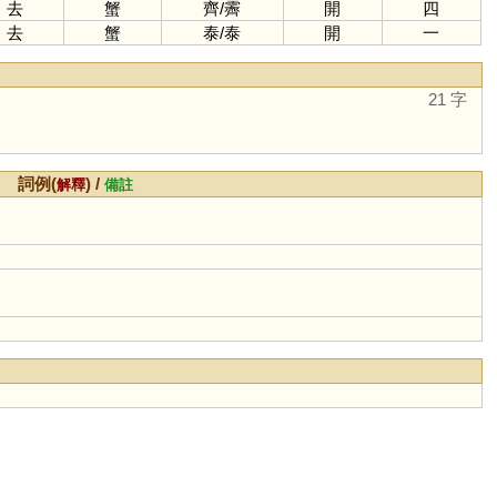
去
蟹
齊
/
霽
開
四
去
蟹
泰
/
泰
開
一
21 字
詞例(
) /
解釋
備註