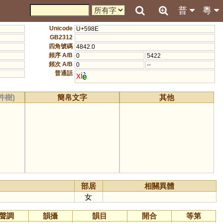
普
粵
Unicode
U+598E
GB2312
四角號碼
4842.0
頻序 A/B
0
5422
頻次 A/B
0
--
普通話
x
i
件樹)
簡帛文字
其他
部居
相關異體
女
聲調
韻攝
韻目
開合
等第