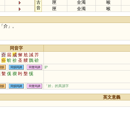
古
匣
全濁
喉
音
匣
全濁
喉
「
介
」。
同音字
界
介
屆
戒
懈
尬
誡
芥
廨
疥
蚧
祄
圣
艐
鶛
砎
岕
吤
薢
骱
犗
价
妒
同韻
同韻同調
同聲同調
係
繫
傒
禊
盻
檕
慀
「妎」的異讀字
同韻
同韻同調
同聲同調
英文意義