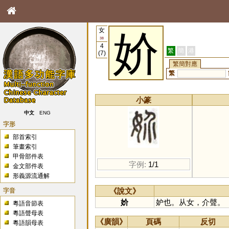
女
妎
38
4
繁
簡
港
(7)
繁簡對應
繁
小篆
中文
ENG
字形
部首索引
筆畫索引
甲骨部件表
字例:
1/1
金文部件表
形義源流通解
字音
《說文》
妎
妒也。从女，介聲。
粵語音節表
粵語聲母表
《廣韻》
頁碼
反切
粵語韻母表