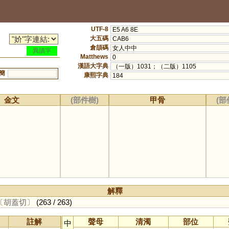
UTF-8
E5 A6 8E
大五碼
CAB6
倉頡碼
女人中中
異讀字
Matthews
0
漢語大字典
（一版）1031；（二版）1105
簡
康熙字典
184
金文
(部件樹)
甲骨
(部
解釋
〔胡蓋切〕
(263 / 263)
註解
聲母
清濁
部位
中