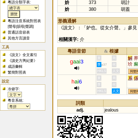
妎
373
胡計
粵語分類字表:
妎
380
胡蓋
形義通解
粵語注音系統對照表
[
聲母
|
韻母
|
聲調
]
《說文》：「妒也。從女介聲。」參見
普通話音節表
其他方言讀音
相關漢字:
介
工具
粵語音節
根據
&
《說文》全文索引
解
黃
周
《讀史方輿紀要》
g
aai
3
玠
李
何
p37
成語彙輯
悈
HKLS
人文
同聲
繁簡對照表
系
黃
周
h
ai
6
設定
李
何
冷僻字:
HKLS
人文
同聲
粵音系統:
詞類
adj.
jealous