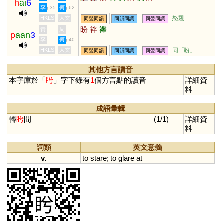
h
ai
6
李
何
p35
p62
HKLS
人文
怒覝
同聲同韻
同韻同調
同聲同調
盼
袢
襻
黃
周
p
aan
3
李
何
p40
HKLS
人文
同「
盼
」
同聲同韻
同韻同調
同聲同調
其他方言讀音
本字庫於「
盻
」字下錄有
1
個方言點的讀音
詳細資
料
成語彙輯
轉
盻
間
(1/1)
詳細資
料
詞類
英文意義
v.
to
stare
;
to
glare
at