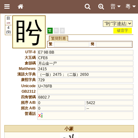
普
粵
目
盻
109
4
繁
簡
港
破音字
(9)
繁簡對應
繁
簡
UTF-8
E7 9B BB
大五碼
CFE6
倉頡碼
月山金一尸
Matthews
2415
漢語大字典
（一版）2475；（二版）2650
康熙字典
729
Unicode
U+76FB
GB2312
四角號碼
6802.7
頻序 A/B
0
5422
頻次 A/B
0
--
普通話
x
小篆