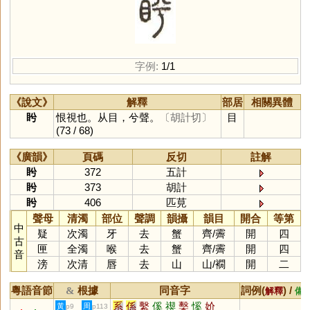
字例:
1/1
《說文》
解釋
部居
相關異體
盻
恨視也。从目，兮聲。
〔胡計切〕
目
(73 / 68)
《廣韻》
頁碼
反切
註解
盻
372
五計
盻
373
胡計
盻
406
匹莧
聲母
清濁
部位
聲調
韻攝
韻目
開合
等第
中
疑
次濁
牙
去
蟹
齊
/
霽
開
四
古
匣
全濁
喉
去
蟹
齊
/
霽
開
四
音
滂
次清
唇
去
山
山
/
襉
開
二
粵語音節
根據
同音字
詞例(
) /
&
解釋
備
系
係
繫
傒
禊
檕
慀
妎
黃
周
p9
p113