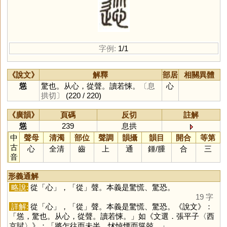
字例:
1/1
《說文》
解釋
部居
相關異體
慫
驚也。从心，從聲。讀若悚。
〔息
心
拱切〕
(220 / 220)
《廣韻》
頁碼
反切
註解
慫
239
息拱
中
聲母
清濁
部位
聲調
韻攝
韻目
開合
等第
古
心
全清
齒
上
通
鍾
/
腫
合
三
音
形義通解
略說:
從「
心
」，「
從
」聲。本義是驚慌、驚恐。
19 字
詳解:
從「
心
」，「
從
」聲。本義是驚慌、驚恐。《說文》：
「慫，驚也。从心，從聲。讀若悚。」如《文選．張平子〈西
京賦〉》：「將乍往而未半，怵悼慄而慫兢。」