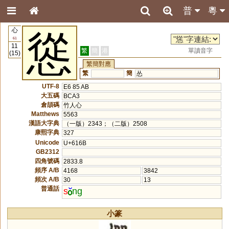
普
粵
心
慫
61
11
繁
簡
港
單讀音字
(15)
繁簡對應
繁
簡
怂
UTF-8
E6 85 AB
大五碼
BCA3
倉頡碼
竹人心
Matthews
5563
漢語大字典
（一版）2343；（二版）2508
康熙字典
327
Unicode
U+616B
GB2312
四角號碼
2833.8
頻序 A/B
4168
3842
頻次 A/B
30
13
普通話
s
ng
小篆