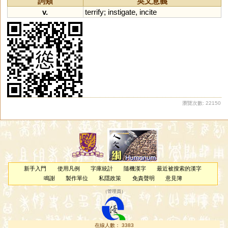
詞類
英文意義
v.
terrify
;
instigate
,
incite
瀏覽次數: 22150
新手入門
使用凡例
字庫統計
隨機漢字
最近被搜索的漢字
鳴謝
製作單位
私隱政策
免責聲明
意見簿
（
管理員
）
在線人數： 3383