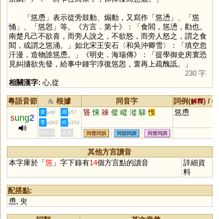
「慫恿」表示從旁鼓動、煽動，又寫作「慫慂」、「慫
悀」、「慫惥」等。《方言．第十》：「食閻，慫慂，勸也。
南楚凡己不欲喜，而旁人說之，不欲怒，而旁人怒之，謂之食
閻，或謂之慫涌。」如北宋王安石〈和吳沖卿雪〉：「填空忽
汗漫，造物誰慫恿。」《明史．海瑞傳》：「提學御史房寰恐
見糾擿欲先發，給事中鍾宇淳復慫惥，寰再上疏醜詆。」
230 字
相關漢字:
心
,
從
粵語音節
根據
同音字
詞例(
) /
&
解釋
備
聳
悚
竦
傱
嵷
漎
駷
愯
慫恿
黃
周
p48
p57
s
ung
2
李
何
p282
p352
HKLS
人文
同聲同韻
同韻同調
同聲同調
其他方言讀音
本字庫於「
慫
」字下錄有
14
個方言點的讀音
詳細資
料
配搭點:
恿
,
臾