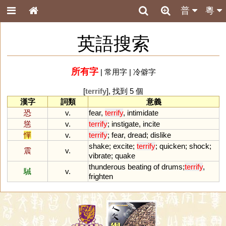
普
粵
英語搜索
所有字
|
常用字
|
冷僻字
[
terrify
], 找到 5 個
漢字
詞類
意義
恐
v.
fear
,
terrify
,
intimidate
慫
v.
terrify
;
instigate
,
incite
憚
v.
terrify
;
fear
,
dread
;
dislike
shake
;
excite
;
terrify
;
quicken
;
shock
;
震
v.
vibrate
;
quake
thunderous
beating
of
drums
;
terrify
,
駴
v.
frighten