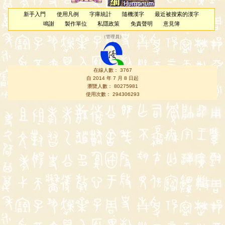
新手入門
使用凡例
字庫統計
隨機漢字
最近被搜索的漢字
鳴謝
製作單位
私隱政策
免責聲明
意見簿
（
管理員
）
在線人數： 3767
自 2014 年 7 月 8 日起
瀏覽人數： 80275981
使用次數： 294306293