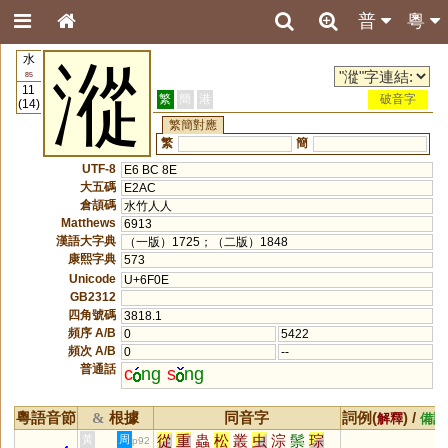
普
粵
水
漎
85
11
繁
簡
港
破音字
(14)
繁簡對應
繁
簡
UTF-8
E6 BC 8E
大五碼
E2AC
倉頡碼
水竹人人
Matthews
6913
漢語大字典
（一版）1725；（二版）1848
康熙字典
573
Unicode
U+6F0E
GB2312
四角號碼
3818.1
頻序 A/B
0
5422
頻次 A/B
0
--
普通話
c
ng
s
ng
粵語音節
根據
同音字
詞例(
) /
&
解釋
備註
從
重
蟲
松
叢
虫
淙
鬃
琮
黃
周
p92