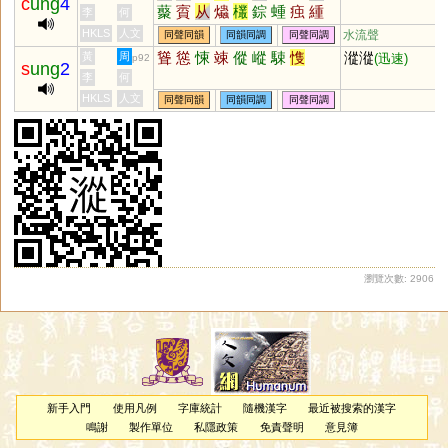
c
ung
4
藂
賨
从
爞
欉
錝
蝩
痋
緟
李
何
隀
婃
孮
徖
潀
瑽
悰
种
HKLS
人文
水流聲
同聲同韻
同韻同調
同聲同調
聳
慫
悚
竦
傱
嵷
駷
愯
漎漎
黃
周
(迅速)
p92
s
ung
2
李
何
HKLS
人文
同聲同韻
同韻同調
同聲同調
瀏覽次數: 2906
新手入門
使用凡例
字庫統計
隨機漢字
最近被搜索的漢字
鳴謝
製作單位
私隱政策
免責聲明
意見簿