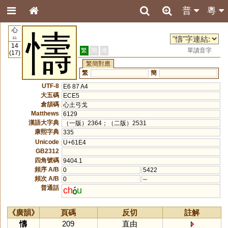
普
粵
心
懤
61
14
繁
簡
港
單讀音字
(17)
繁簡對應
繁
簡
UTF-8
E6 87 A4
大五碼
ECE5
倉頡碼
心土弓戈
Matthews
6129
漢語大字典
（一版）2364；（二版）2531
康熙字典
335
Unicode
U+61E4
GB2312
四角號碼
9404.1
頻序 A/B
0
5422
頻次 A/B
0
--
普通話
ch
u
《廣韻》
頁碼
反切
註解
懤
209
直由