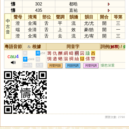
懤
302
都晧
懤
435
直祐
聲母
清濁
部位
聲調
韻攝
韻目
開合
等第
中
澄
全濁
舌
平
流
尤
/
尤
開
三
古
端
全清
舌
上
效
豪
/
皓
開
一
音
澄
全濁
舌
去
流
尤
/
宥
開
三
粵語音節
根據
同音字
詞例(
) /
&
解釋
備
籌
仇
酬
綢
疇
稠
囚
躊
酋
黃
周
p58
c
au
4
惆
遒
蝤
泅
裯
紬
讎
儔
犨
李
何
p349
燽
鮂
雔
幬
唒
詶
崷
嬦
栦
HKLS
人文
懮愁深重
同聲同韻
同韻同調
同聲同調
椆
煪
苬
菗
薵
絒
鰽
鯦
恘
瀏覽次數: 2790