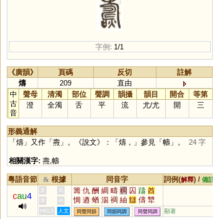
字例:
1/1
《廣韻》
頁碼
反切
註解
燽
209
直由
中
聲母
清濁
部位
聲調
韻攝
韻目
開合
等第
古
澄
全濁
舌
平
流
尤
/
尤
開
三
音
形義通解
「
燽
」又作「
燾
」。《說文》：「燽，」參見「
幬
」。
24 字
相關漢字:
燾
,
幬
粵語音節
根據
同音字
詞例(
) /
&
解釋
備註
籌
仇
酬
綢
疇
稠
囚
躊
酋
黃
周
c
au
4
惆
遒
蝤
泅
裯
紬
讎
儔
犨
李
何
煪
鮂
雔
幬
懤
詶
崷
唒
嬦
HKLS
人文
顯著
同聲同韻
同韻同調
同聲同調
栦
椆
苬
菗
薵
絒
鰽
鯦
恘