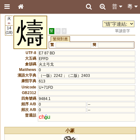
普
粵
火
燽
86
14
繁
簡
港
單讀音字
(18)
繁簡對應
繁
簡
UTF-8
E7 87 BD
大五碼
EFFD
倉頡碼
火土弓戈
Matthews
0
漢語大字典
（一版）2242；（二版）2403
康熙字典
613
Unicode
U+71FD
GB2312
四角號碼
9484.1
頻序 A/B
0
--
頻次 A/B
0
--
普通話
ch
u
小篆