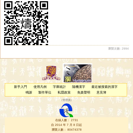
瀏覽次數: 2994
新手入門
使用凡例
字庫統計
隨機漢字
最近被搜索的漢字
鳴謝
製作單位
私隱政策
免責聲明
意見簿
（
管理員
）
在線人數： 2731
自 2014 年 7 月 8 日起
瀏覽人數： 80474378