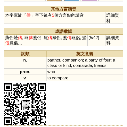
苬
菗
薵
絒
鰽
鯦
恘
詶
崷
其他方言讀音
本字庫於「
儔
」字下錄有
5
個方言點的讀音
詳細資
料
成語彙輯
燕侶鶯
儔
, 燕
儔
鶯侶, 鴛
儔
鳳侶, 鶯
儔
燕侶, 鸞
(5/42)
詳細資
儔
鳳侶…
料
詞類
英文意義
n.
partner
,
companion
;
a
party
of
four
;
a
class
or
kind
;
comarade
,
friends
pron.
who
v.
to
compare