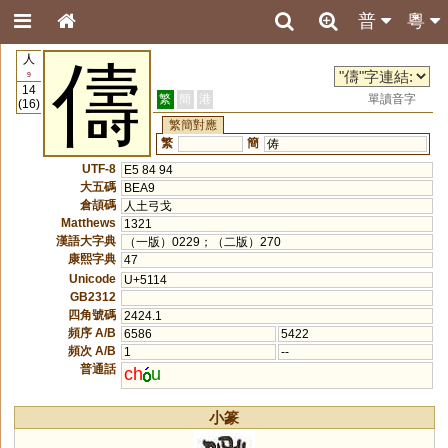
普
粵
人
儔
9
14
繁
簡
港
單讀音字
(16)
繁簡對應
繁
簡
俦
UTF-8
E5 84 94
大五碼
BEA9
倉頡碼
人土弓戈
Matthews
1321
漢語大字典
（一版）0229；（二版）270
康熙字典
47
Unicode
U+5114
GB2312
四角號碼
2424.1
頻序 A/B
6586
5422
頻次 A/B
1
--
普通話
ch
u
小篆