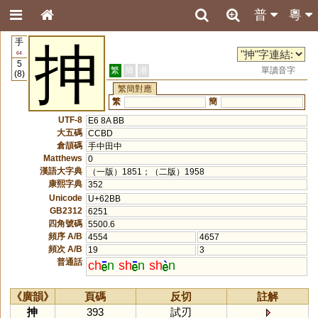
普
粵
手
抻
64
5
繁
簡
港
單讀音字
(8)
繁簡對應
繁
簡
UTF-8
E6 8A BB
大五碼
CCBD
倉頡碼
手中田中
Matthews
0
漢語大字典
（一版）1851；（二版）1958
康熙字典
352
Unicode
U+62BB
GB2312
6251
四角號碼
5500.6
頻序 A/B
4554
4657
頻次 A/B
19
3
普通話
ch
n
sh
n
sh
n
《廣韻》
頁碼
反切
註解
抻
393
試刃