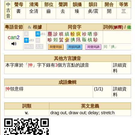
中
聲母
清濁
部位
聲調
韻攝
韻目
開合
等第
古
書
全清
齒
去
臻
眞
/
震
開
三
音
粵語音節
根據
同音字
詞例(
) /
&
解釋
備註
塵
診
稹
縝
軫
疢
袗
哂
疹
黃
周
p61
c
an
2
畛
矧
鬒
㐱
捵
阠
辴
槙
駗
李
何
p83
抮
眕
驏
紾
黰
HKLS
人文
同「
捵
」
同聲同韻
同韻同調
同聲同調
其他方言讀音
本字庫於「
抻
」字下錄有
3
個方言點的讀音
詳細資
料
成語彙輯
抻
領意得
(1/1)
詳細資
料
詞類
英文意義
v.
drag
out
,
draw
out
;
delay
;
stretch