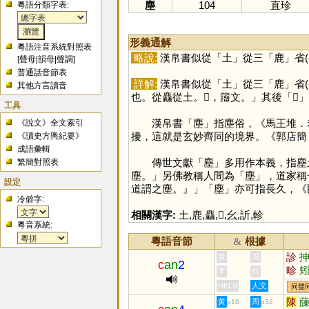
塵
104
直珍
粵語分類字表:
形義通解
粵語注音系統對照表
略說:
漢帛書似從「
土
」從三「
鹿
」省
[
聲母
|
韻母
|
聲調
]
普通話音節表
詳解:
漢帛書似從「
土
」從三「
鹿
」省
其他方言讀音
也。從麤從土。𡔚，籒文。」其後「
𪋻
」
工具
漢帛書「
塵
」指塵俗，《馬王堆．老
《說文》全文索引
擾，這就是玄妙齊同的境界。《郭店簡
《讀史方輿紀要》
成語彙輯
傳世文獻「
塵
」多用作本義，指塵
繁簡對照表
塵。」另佛教稱人間為「
塵
」，道家稱
設定
道謂之塵。』」「
塵
」亦可指長久，《
冷僻字:
相關漢字:
土
,
鹿
,
麤
,
𪋻
,
幺
,
訢
,
軫
粵音系統:
粵語音節
根據
&
診
黃
周
c
an
2
畛
李
何
驏
HKLS
人文
同聲
陳
黃
周
p16
p32