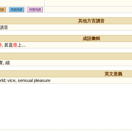
同韻
同韻同調
同聲同調
其他方言讀音
讀音
成語彙輯
塵
, 甚囂
塵
上…
寰
,
緇
英文意義
rld
;
vice
,
sensual
pleasure