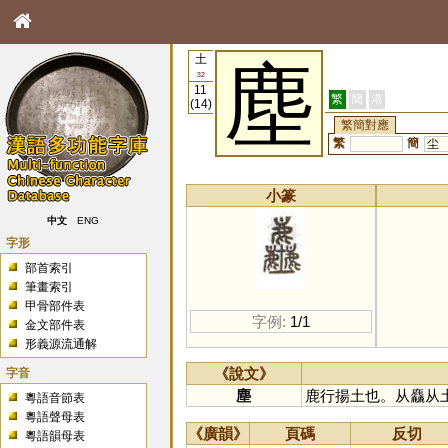
土
塵
32
11
繁
簡
港
(14)
繁簡對應
繁
簡
尘
小篆
中文
ENG
字形
部首索引
筆畫索引
甲骨部件表
字例:
1/1
金文部件表
形義源流通解
字音
《說文》
塵
鹿行揚土也。从麤从
粵語音節表
粵語聲母表
《廣韻》
頁碼
反切
粵語韻母表