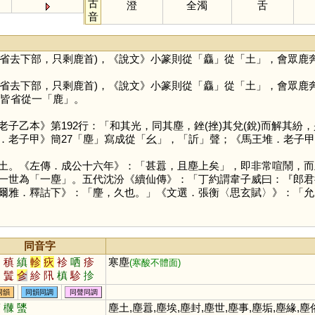
古
澄
全濁
舌
音
(省去下部，只剩鹿首)，《說文》小篆則從「
麤
」從「
土
」，會眾鹿
(省去下部，只剩鹿首)，《說文》小篆則從「
麤
」從「
土
」，會眾鹿
皆省從一「
鹿
」。
子乙本》第192行：「和其光，同其塵，銼(挫)其兌(銳)而解其紛
．老子甲》簡27「
塵
」寫成從「
幺
」，「
訢
」聲；《馬王堆．老子甲
土。《左傳．成公十六年》：「甚囂，且塵上矣」，即非常喧鬧，而
一世為「一塵」。五代沈汾《續仙傳》：「丁約謂韋子威曰：『郎君
爾雅．釋詁下》：「麈，久也。」《文選．張衡〈思玄賦〉》：「允
同音字
抻
稹
縝
軫
疢
袗
哂
疹
寒塵
(寒酸不體面)
矧
鬒
㐱
紾
阠
槙
駗
抮
黰
眕
辴
捵
同韻
同韻同調
同聲同調
蔯
樄
螴
塵土,塵囂,塵埃,塵封,塵世,塵事,塵垢,塵緣,塵