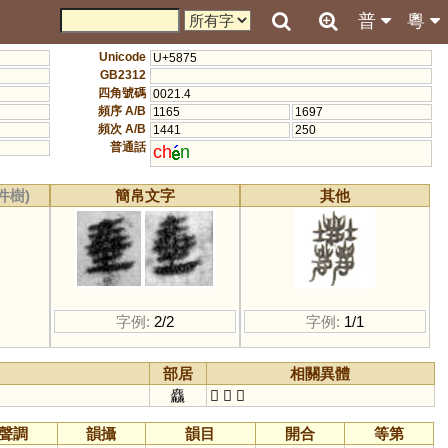
普
粵
Unicode
U+5875
GB2312
四角號碼
0021.4
頻序 A/B
1165
1697
頻次 A/B
1441
250
普通話
ch
n
件樹)
簡帛文字
其他
字例:
2/2
字例:
1/1
部居
相關異體
麤
𪋻
𡔚
𡔘
聲調
韻攝
韻目
開合
等第