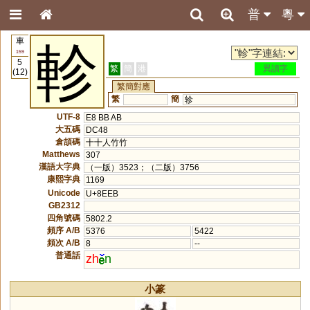
普
粵
車
軫
159
5
繁
簡
港
異讀字
(12)
繁簡對應
繁
簡
轸
UTF-8
E8 BB AB
大五碼
DC48
倉頡碼
十十人竹竹
Matthews
307
漢語大字典
（一版）3523；（二版）3756
康熙字典
1169
Unicode
U+8EEB
GB2312
四角號碼
5802.2
頻序 A/B
5376
5422
頻次 A/B
8
--
普通話
zh
n
小篆