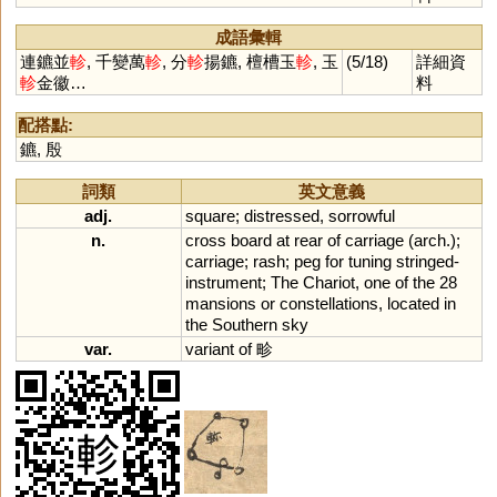
成語彙輯
連鑣並
軫
, 千變萬
軫
, 分
軫
揚鑣, 檀槽玉
軫
, 玉
(5/18)
詳細資
軫
金徽…
料
配搭點:
鑣
,
殷
詞類
英文意義
adj.
square
;
distressed
,
sorrowful
n.
cross
board
at
rear
of
carriage
(
arch
.);
carriage
;
rash
;
peg
for
tuning
stringed
-
instrument
;
The
Chariot
,
one
of
the
28
mansions
or
constellations
,
located
in
the
Southern
sky
var.
variant
of
畛