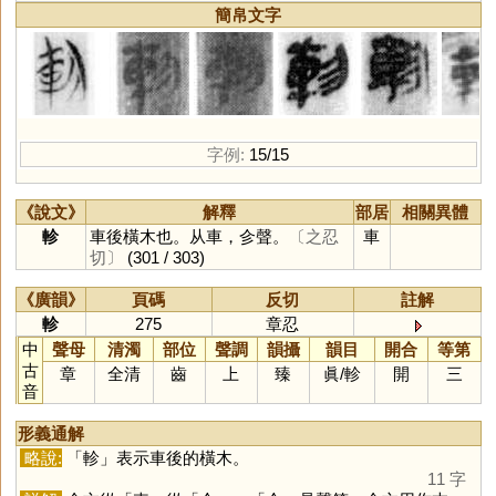
簡帛文字
字例:
15/15
《說文》
解釋
部居
相關異體
軫
車後橫木也。从車，㐱聲。
〔之忍
車
切〕
(301 / 303)
《廣韻》
頁碼
反切
註解
軫
275
章忍
中
聲母
清濁
部位
聲調
韻攝
韻目
開合
等第
古
章
全清
齒
上
臻
眞
/
軫
開
三
音
形義通解
略說:
「
軫
」表示車後的橫木。
11 字