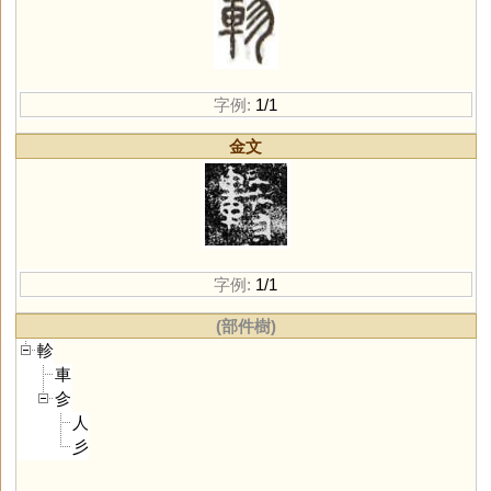
字例:
1/1
金文
字例:
1/1
(部件樹)
軫
車
㐱
人
彡