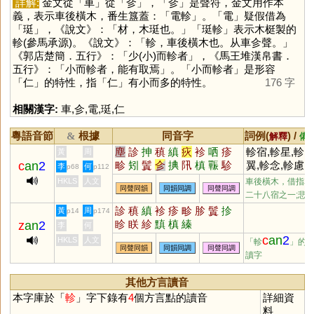
詳解:
金文從「
車
」從「
㐱
」，「
㐱
」是聲符，金文用作本
義，表示車後橫木，番生簋蓋：「電軫」。「
電
」疑假借為
「
珽
」，《說文》：「材，木珽也。」「珽軫」表示木梃製的
軫(參馬承源)。《說文》：「軫，車後橫木也。从車㐱聲。」
《郭店楚簡．五行》：「少(小)而軫者」，《馬王堆漢帛書．
五行》：「小而軫者，能有取焉」。「小而軫者」是形容
「
仁
」的特性，指「
仁
」有小而多的特性。
176 字
相關漢字:
車
,
㐱
,
電
,
珽
,
仁
粵語音節
根據
同音字
詞例(
) /
&
解釋
備
塵
診
抻
稹
縝
疢
袗
哂
疹
軫宿,軫星,軫
黃
周
c
an
2
畛
矧
鬒
㐱
捵
阠
槙
辴
駗
翼,軫念,軫慮,
李
何
p68
p112
抮
驏
眕
黰
紾
軫懷,軫恤,軫
HKLS
人文
車後橫木，借指車
同聲同韻
同韻同調
同聲同調
惻,軫悼
二十八宿之一;悲
診
稹
縝
袗
疹
畛
胗
鬒
抮
黃
周
p14
p174
眕
眹
紾
黰
槙
縥
z
an
2
李
何
c
an
2
HKLS
人文
「軫
」的
同聲同韻
同韻同調
同聲同調
讀字
其他方言讀音
本字庫於「
軫
」字下錄有
4
個方言點的讀音
詳細資
料