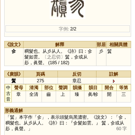
字例:
2/2
《說文》
解釋
部居
相關異體
㐱
稠髮也。从彡从人。《詩》曰：㐱
彡
鬒
髮如雲。
〔之忍切〕
鬒，㐱或从
髟，眞聲。
(185 / 182)
《廣韻》
頁碼
反切
註解
鬒
275
章忍
中
聲母
清濁
部位
聲調
韻攝
韻目
開合
等第
古
章
全清
齒
上
臻
眞
/
軫
開
三
音
形義通解
「
鬒
」本字作「
㐱
」，表示頭髮烏黑濃密。《說文》：「㐱，
稠髮也。从彡从人。《詩》曰：『㐱髮如雲。』 鬒，㐱或从
髟，眞聲。」
60 字