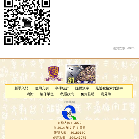
瀏覽次數: 4070
新手入門
使用凡例
字庫統計
隨機漢字
最近被搜索的漢字
鳴謝
製作單位
私隱政策
免責聲明
意見簿
（
管理員
）
在線人數： 3079
自 2014 年 7 月 8 日起
瀏覽人數： 80189189
使用次數： 294145075