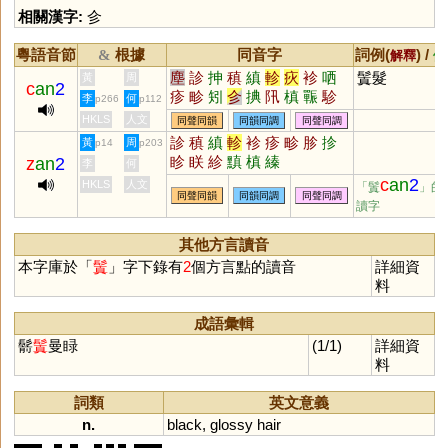
相關漢字:
㐱
粵語音節
根據
同音字
詞例(
) /
&
解釋
備
塵
診
抻
稹
縝
軫
疢
袗
哂
鬒髮
黃
周
c
an
2
疹
畛
矧
㐱
捵
阠
槙
辴
駗
李
何
p266
p112
抮
驏
眕
黰
紾
HKLS
人文
同聲同韻
同韻同調
同聲同調
診
稹
縝
軫
袗
疹
畛
胗
抮
黃
周
p14
p203
眕
眹
紾
黰
槙
縥
z
an
2
李
何
c
an
2
HKLS
人文
「鬒
」的
同聲同韻
同韻同調
同聲同調
讀字
其他方言讀音
本字庫於「
鬒
」字下錄有
2
個方言點的讀音
詳細資
料
成語彙輯
鬋
鬒
曼睩
(1/1)
詳細資
料
詞類
英文意義
n.
black
,
glossy
hair