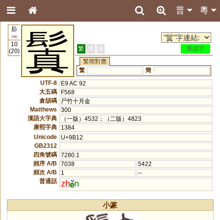
普
粵
髟
鬒
190
10
繁
簡
港
異讀字
(20)
繁簡對應
繁
簡
UTF-8
E9 AC 92
大五碼
F568
倉頡碼
尸竹十月金
Matthews
300
漢語大字典
（一版）4532；（二版）4823
康熙字典
1384
Unicode
U+9B12
GB2312
四角號碼
7280.1
頻序 A/B
7038
5422
頻次 A/B
1
--
普通話
zh
n
小篆