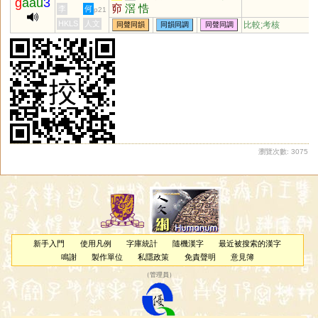
g
aau
3
窌
滘
悎
李
何
p21
HKLS
人文
比較;考核
同聲同韻
同韻同調
同聲同調
瀏覽次數: 3075
新手入門
使用凡例
字庫統計
隨機漢字
最近被搜索的漢字
鳴謝
製作單位
私隱政策
免責聲明
意見簿
（
管理員
）