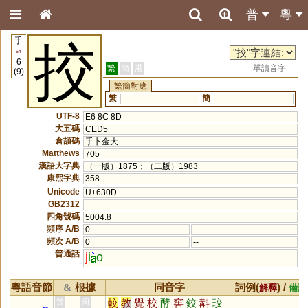
普
粵
手
挍
64
6
繁
簡
港
單讀音字
(9)
繁簡對應
繁
簡
UTF-8
E6 8C 8D
大五碼
CED5
倉頡碼
手卜金大
Matthews
705
漢語大字典
（一版）1875；（二版）1983
康熙字典
358
Unicode
U+630D
GB2312
四角號碼
5004.8
頻序 A/B
0
--
頻次 A/B
0
--
普通話
j
i
o
粵語音節
根據
同音字
詞例(
) /
&
解釋
備註
較
教
覺
校
酵
窖
鉸
斠
珓
黃
周