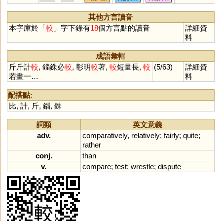
其他方言讀音
本字庫於「
較
」字下錄有
18
個方言點的讀音
詳細資
料
成語彙輯
斤斤計
較
, 錙銖必
較
, 彰明
較
著,
較
短量長,
較
(5/63)
詳細資
若畫一…
料
配搭點:
比
,
計
,
斤
,
錙
,
銖
詞類
英文意義
adv.
comparatively
,
relatively
;
fairly
;
quite
;
rather
conj.
than
v.
compare
;
test
;
wrestle
;
dispute