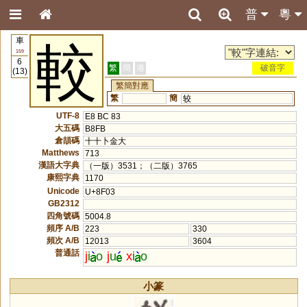
普
粵
車
較
159
6
繁
簡
港
破音字
(13)
繁簡對應
繁
簡
较
UTF-8
E8 BC 83
大五碼
B8FB
倉頡碼
十十卜金大
Matthews
713
漢語大字典
（一版）3531；（二版）3765
康熙字典
1170
Unicode
U+8F03
GB2312
四角號碼
5004.8
頻序 A/B
223
330
頻次 A/B
12013
3604
普通話
j
i
o
j
u
x
i
o
小篆