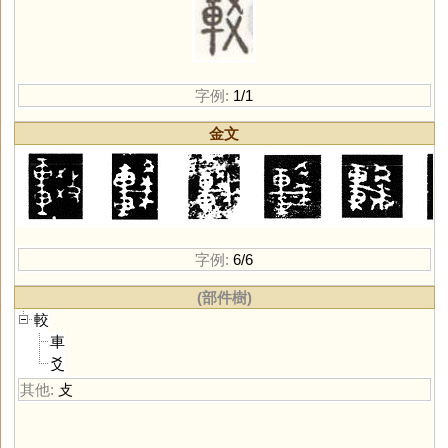
字例:
1/1
金文
字例:
6/6
(部件樹)
較
車
爻
其他:
攴