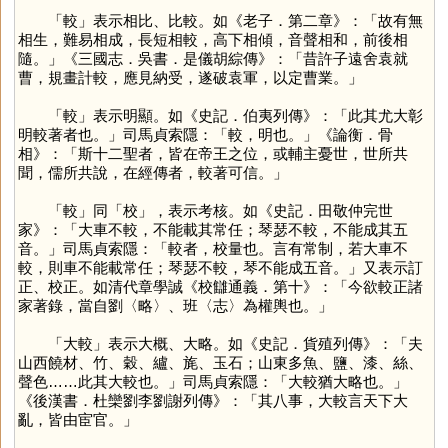
「
較
」表示相比、比較。如《老子．第二章》：「故有無
相生，難易相成，長短相較，高下相傾，音聲相和，前後相
隨。」《三國志．吳書．是儀胡綜傳》：「昔許子遠舍袁就
曹，規畫計較，應見納受，遂破袁軍，以定曹業。」
「
較
」表示明顯。如《史記．伯夷列傳》：「此其尤大彰
明較著者也。」司馬貞索隱：「較，明也。」《論衡．骨
相》：「斯十二聖者，皆在帝王之位，或輔主憂世，世所共
聞，儒所共說，在經傳者，較著可信。」
「
較
」同「
校
」，表示考核。如《史記．田敬仲完世
家》：「大車不較，不能載其常任；琴瑟不較，不能成其五
音。」司馬貞索隱：「較者，校量也。言有常制，若大車不
較，則車不能載常任；琴瑟不較，琴不能成五音。」又表示訂
正、校正。如清代章學誠《校讎通義．第十》：「今欲較正諸
家著錄，當自劉〈略〉、班〈志〉為權輿也。」
「大較」表示大概、大略。如《史記．貨殖列傳》：「夫
山西饒材、竹、穀、纑、旄、玉石；山東多魚、鹽、漆、絲、
聲色……此其大較也。」司馬貞索隱：「大較猶大略也。」
《後漢書．杜欒劉李劉謝列傳》：「其八事，大較言天下大
亂，皆由宦官。」