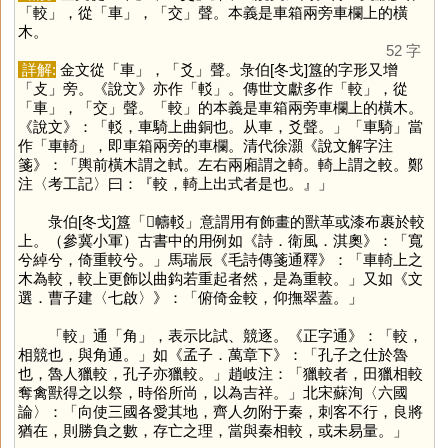
「
較
」，從「
車
」，「
交
」聲。本義是車箱兩旁車欄上的橫
木。
52 字
詳解:
金文從「
車
」，「
爻
」聲。彔伯[冬戈]簋的字形又增
「
攴
」旁。《說文》亦作「
䡈
」。傳世文獻多作「
較
」，從
「
車
」，「
交
」聲。「
較
」的本義是車箱兩旁車欄上的橫木。
《說文》：「䡈，車騎上曲銅也。从車，爻聲。」「車騎」當
作「車輢」，即車箱兩旁的車欄。清代徐灝《說文解字注
箋》：「輿前橫木謂之軾。左右兩廂謂之輢。輢上謂之較。鄭
注〈考工記〉曰：『較，輢上出式者是也。』」
彔伯[冬戈]簋「𠦪幬䡈」意謂用有飾畫的獸革或漆布裹於較
上。（參冀小軍）古書中的用例如《詩．衛風．淇奧》：「寬
兮綽兮，倚重較兮。」馬瑞辰《毛詩傳箋通釋》：「車輢上之
木為較，較上更飾以曲鈎若重起者然，是為重較。」又如《文
選．曹子建〈七啟〉》：「俯倚金較，仰撫翠蓋。」
「
較
」通「
角
」，表示比試、競逐。《正字通》：「較，
相競也，與角通。」如《孟子．萬章下》：「孔子之仕於魯
也，魯人獵較，孔子亦獵較。」趙岐注：「獵較者，田獵相較
奪禽獸得之以祭，時俗所尚，以為吉祥。」北宋蘇洵〈六國
論〉：「向使三國各愛其地，齊人勿附于秦，刺客不行，良將
猶在，則勝負之數，存亡之理，當與秦相較，或未易量。」