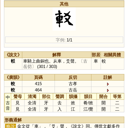
其他
字例:
1/1
《說文》
解釋
部居
相關異體
䡈
車騎上曲銅也。从車，爻聲。
〔古
車
較
岳切〕
(301 / 303)
《廣韻》
頁碼
反切
註解
較
415
古孝
較
464
古岳
聲母
清濁
部位
聲調
韻攝
韻目
開合
等第
中
古
見
全清
牙
去
效
肴
/
效
開
二
音
見
全清
牙
入
江
江
/
覺
開
二
形義通解
略說:
金文從「
車
」，「
爻
」聲，《說文》同。傳世文獻多作