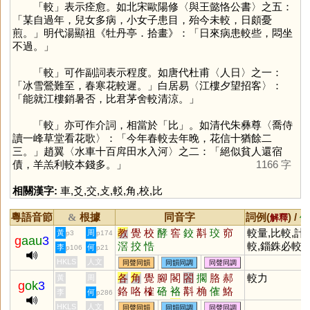
「
較
」表示痊愈。如北宋歐陽修〈與王懿恪公書〉之五：
「某自過年，兒女多病，小女子患目，殆今未較，日頗憂
煎。」明代湯顯祖《牡丹亭．拾畫》：「日來病患較些，悶坐
不過。」
「
較
」可作副詞表示程度。如唐代杜甫〈人日〉之一：
「冰雪鶯難至，春寒花較遲。」白居易〈江樓夕望招客〉：
「能就江樓銷暑否，比君茅舍較清涼。」
「
較
」亦可作介詞，相當於「
比
」。如清代朱彝尊〈喬侍
讀一峰草堂看花歌〉：「今年春較去年晚，花信十猶餘二
三。」趙翼〈水車十百戽田水入河〉之二：「絕似貧人還宿
債，羊羔利較本錢多。」
1166 字
相關漢字:
車
,
爻
,
交
,
攴
,
䡈
,
角
,
校
,
比
粵語音節
根據
同音字
詞例(
) /
&
解釋
備
教
覺
校
酵
窖
鉸
斠
珓
窌
較量,比較,計
黃
周
p3
p174
g
aau
3
滘
挍
悎
較,錙銖必較
李
何
p106
p21
HKLS
人文
同聲同韻
同韻同調
同聲同調
各
角
覺
腳
閣
閤
擱
胳
郝
較力
黃
周
g
ok
3
鉻
咯
榷
硌
袼
斠
桷
傕
鮥
李
何
p286
搉
肐
虼
捔
玨
HKLS
人文
同聲同韻
同韻同調
同聲同調