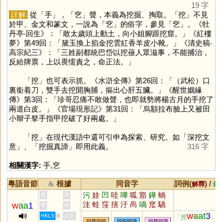
19 字
詳解:
從「
手
」，「
穵
」聲，本義為挖掘、掏取。「
挖
」不見
於甲、金文和篆文，一說為「
穵
」的俗字，參見「
穵
」。《牡
丹亭‧回生》：「敢太歲頭上動土，向小姐腳跟挖窟。」《紅樓
夢》第49回：「黛玉換上掐金挖雲紅香羊皮小靴。」《清史稿‧
高宗紀三》：「三姓副都統巴岱以挖葠人眾滋事，不能捕治，
反給牌票，上以畏懦責之，命正法。」
「
挖
」也可表示抓。《水滸全傳》第26回：「（武松）口
裏銜着刀，雙手去挖開胸脯，摳出心肝五臟。」《醒世姻緣
傳》第3回：「珍哥忍痛不敢做聲，也即就勢將楊古月的手挖了
兩道白皮。」《官場現形記》第31回：「烏額拉布臉上又被田
小辮子拏手指甲挖破了好兩處。」
「
挖
」在現代漢語中還可引申為探索、研究。如「深挖文
意」、「挖掘真諦」即用此義。
316 字
相關漢字:
手
,
穵
粵語音節
根據
同音字
詞例(
) /
&
解釋
備
污
娃
凹
哇
嘩
呱
豁
鏵
蝸
黃
周
洼
蛙
窪
搳
汙
咼
喎
窊
騧
w
aa
1
李
何
溛
划
緺
漥
窐
譁
唲
w
aat
3
HKLS
人文
張
「挖
」
同聲同韻
同韻同調
同聲同調