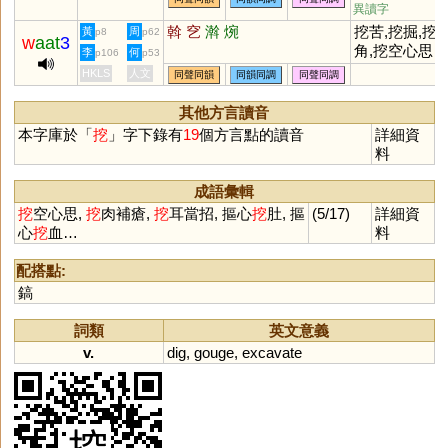
異讀字
斡
穵
濣
焥
挖苦,挖掘,挖
黃
周
p8
p62
w
aat
3
角,挖空心思
李
何
p106
p53
HKLS
人文
同聲同韻
同韻同調
同聲同調
其他方言讀音
本字庫於「
挖
」字下錄有
19
個方言點的讀音
詳細資
料
成語彙輯
挖
空心思,
挖
肉補瘡,
挖
耳當招, 摳心
挖
肚, 摳
(5/17)
詳細資
心
挖
血…
料
配搭點:
鎬
詞類
英文意義
v.
dig
,
gouge
,
excavate