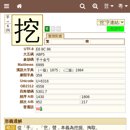
普
粵
手
挖
64
6
繁
簡
港
異讀字
(9)
繁簡對應
繁
簡
UTF-8
E6 8C 96
大五碼
ABF5
倉頡碼
手十金弓
Matthews
6999
漢語大字典
（一版）1875；（二版）1984
康熙字典
359
Unicode
U+6316
GB2312
4558
四角號碼
5301.7
頻序 A/B
1430
1806
頻次 A/B
952
217
普通話
w
形義通解
略說:
從「
手
」，「
穵
」聲，本義為挖掘、掏取。