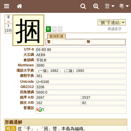
普
粵
手
捆
64
7
繁
簡
港
單讀音字
(10)
繁簡對應
繁
簡
UTF-8
E6 8D 86
大五碼
AEB9
倉頡碼
手田木
Matthews
3690
漢語大字典
（一版）1882；（二版）1992
康熙字典
361
Unicode
U+6346
GB2312
3206
四角號碼
5600.0
頻序 A/B
2697
2537
頻次 A/B
162
82
普通話
k
n
形義通解
略說:
從「
手
」，「
困
」聲，本義為編織。