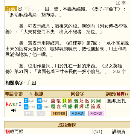
16 字
詳解:
從「
手
」，「
困
」聲，本義為編織。《墨子‧非命下》：
「多治麻絲葛緒，捆布縿。」
「
捆
」可表示織具，猶後來的梭。漢劉向《列女傳‧魯季敬
姜》：「大夫持交而不失，出入不絕者，捆也。」
「
捆
」還表示用繩纏束。《紅樓夢》第7回：「眾小廝見說
出來的話有天沒日的，唬得魂飛魄喪，把他捆起來，用土和馬
糞滿滿地填了他一嘴。」
「
捆
」也用作量詞，用於扎在一起的東西。《兒女英雄
傳》第31回：「裏面包着三寸來長的一捆小箭兒。」
203 字
相關漢字:
手
,
困
粵語音節
根據
同音字
詞例(
) /
&
解釋
備
菌
輥
袞
鯀
綑
莙
悃
捃
閫
捆綁,捆扎
黃
周
p15
p62
kw
an
2
麕
壼
裍
齫
硱
緷
珺
箘
緄
李
何
p151
p106
攗
稛
梱
HKLS
人文
同聲同韻
同韻同調
同聲同調
成語彙輯
捆
載而歸
(1/1)
詳細資