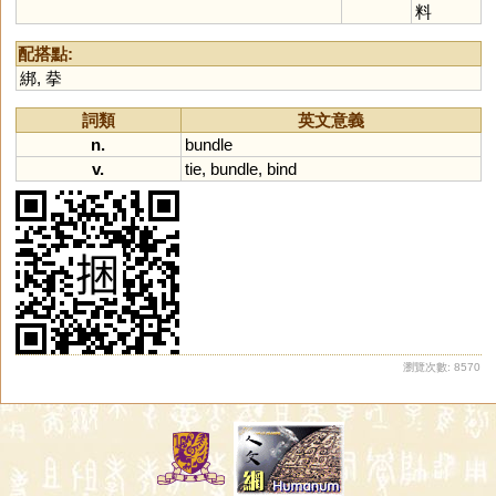
料
配搭點:
綁
,
拲
詞類
英文意義
n.
bundle
v.
tie
,
bundle
,
bind
瀏覽次數: 8570