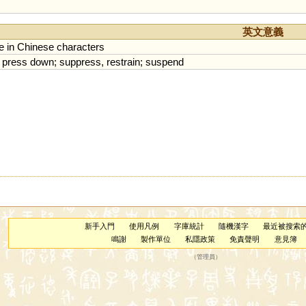
英文意義
e
in
Chinese
characters
,
press
down
;
suppress
,
restrain
;
suspend
新手入門
使用凡例
字庫統計
隨機漢字
最近被搜索
鳴謝
製作單位
私隱政策
免責聲明
意見簿
（
管理員
）