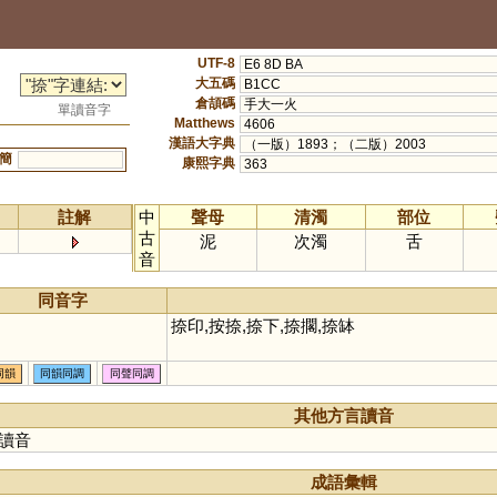
UTF-8
E6 8D BA
大五碼
B1CC
倉頡碼
手大一火
單讀音字
Matthews
4606
漢語大字典
（一版）1893；（二版）2003
簡
康熙字典
363
註解
中
聲母
清濁
部位
古
泥
次濁
舌
音
同音字
捺印,按捺,捺下,捺擱,捺缽
同韻
同韻同調
同聲同調
其他方言讀音
讀音
成語彙輯