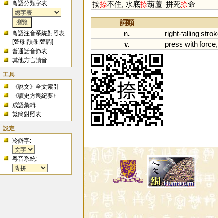
粵語分類字表:
按
捺
不住, 水底
捺
葫蘆, 拼死
捺
命
詞類
n.
right
-
falling
strok
粵語注音系統對照表
[
聲母
|
韻母
|
聲調
]
v.
press
with
force
普通話音節表
其他方言讀音
工具
《說文》全文索引
《讀史方輿紀要》
成語彙輯
繁簡對照表
設定
冷僻字:
粵音系統: