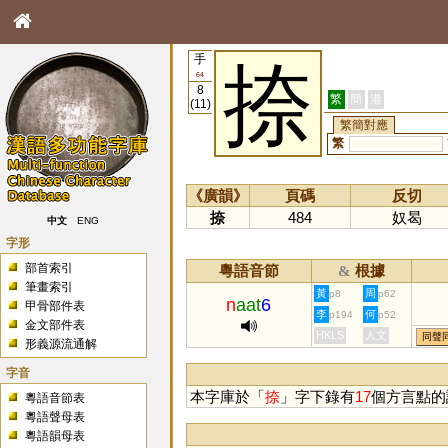
手
捺
64
8
繁
簡
港
(11)
繁簡對應
繁
《廣韻》
頁碼
反切
捺
484
奴曷
中文
ENG
字形
部首索引
粵語音節
根據
&
筆畫索引
黃
周
p8
p62
n
aat
6
甲骨部件表
李
何
p194
p52
金文部件表
HKLS
人文
同聲
形義源流通解
字音
本字庫於「
捺
」字下錄有
17
個方言點的
粵語音節表
粵語聲母表
粵語韻母表