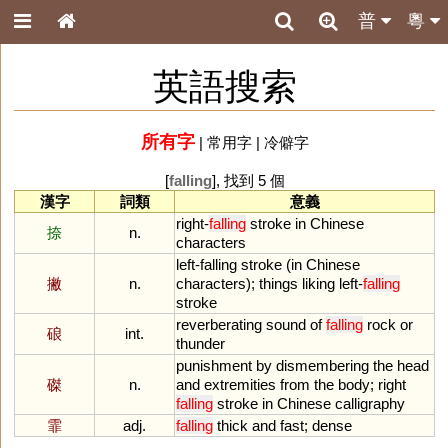
普
粵
英語搜索
所有字
|
常用字
|
冷僻字
[
falling
], 找到 5 個
漢字
詞類
意義
right
-
falling
stroke
in
Chinese
捺
n.
characters
left
-
falling
stroke
(
in
Chinese
撇
n.
characters
);
things
liking
left
-
falling
stroke
reverberating
sound
of
falling
rock
or
硠
int.
thunder
punishment
by
dismembering
the
head
磔
n.
and
extremities
from
the
body
;
right
falling
stroke
in
Chinese
calligraphy
霏
adj.
falling
thick
and
fast
;
dense