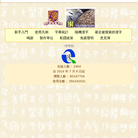
新手入門
使用凡例
字庫統計
隨機漢字
最近被搜索的漢字
鳴謝
製作單位
私隱政策
免責聲明
意見簿
（
管理員
）
在線人數： 2464
自 2014 年 7 月 8 日起
瀏覽人數： 80197704
使用次數： 294162031