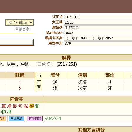
UTF-8
E6 91 B3
大五碼
E1E0
倉頡碼
手尸口口
單讀音字
Matthews
3442
漢語大字典
（一版）1943；（二版）2057
康熙字典
379
解釋
堂。从手，區聲。
〔口侯切〕
(251 / 251)
註解
聲母
清濁
部位
中
古
溪
次清
牙
音
溪
次清
牙
同音字
龜
篝
鳩
緱
勼
鬮
樛
芤
韝
牞
簼
提起;挖;掏
同韻
同韻同調
同聲同調
其他方言讀音