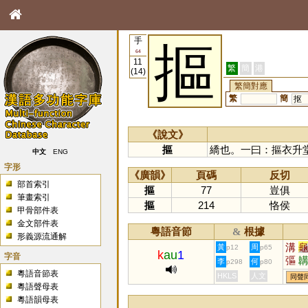
手
摳
64
11
繁
簡
港
(14)
繁簡對應
繁
簡
抠
《說文》
摳
繑也。一曰：摳衣升
中文
ENG
字形
《廣韻》
頁碼
反切
部首索引
摳
77
豈俱
筆畫索引
摳
214
恪侯
甲骨部件表
金文部件表
粵語音節
根據
&
形義源流通解
溝
黃
周
p12
p65
k
au
1
字音
彄
李
何
p298
p80
粵語音節表
HKLS
人文
同聲
粵語聲母表
粵語韻母表