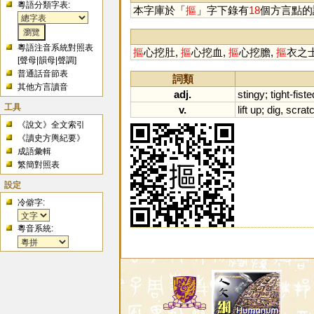
粵語分類字表:
本字庫於「
摳
」字下錄有
18
個方言點的
粵語注音系統對照表
摳
心挖肚,
摳
心挖血,
摳
心挖膽,
摳
衣之
[
聲母
|
韻母
|
聲調
]
普通話音節表
詞類
其他方言讀音
adj.
stingy
;
tight
-
fiste
工具
v.
lift
up
;
dig
,
scrat
《說文》全文索引
《讀史方輿紀要》
成語彙輯
繁簡對照表
設定
冷僻字:
粵音系統: