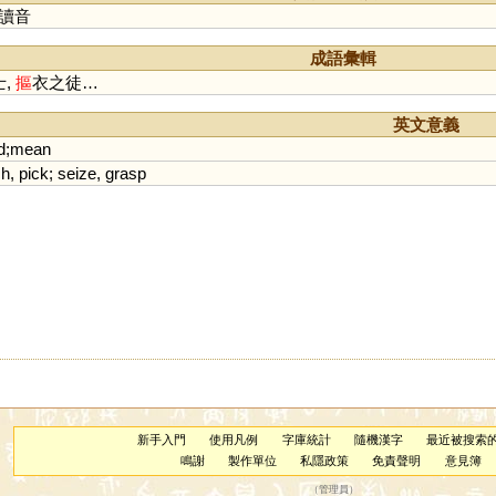
讀音
成語彙輯
士,
摳
衣之徒…
英文意義
d
;
mean
ch
,
pick
;
seize
,
grasp
新手入門
使用凡例
字庫統計
隨機漢字
最近被搜索
鳴謝
製作單位
私隱政策
免責聲明
意見簿
（
管理員
）