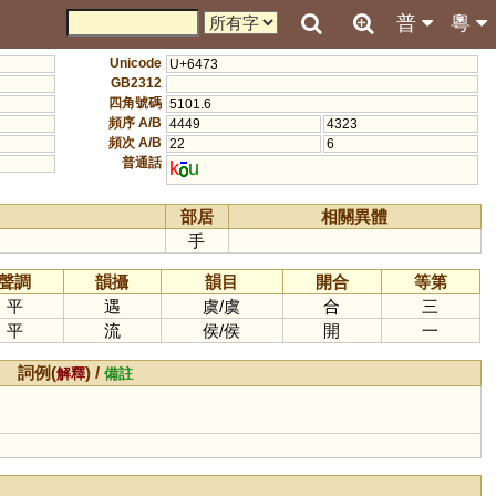
普
粵
Unicode
U+6473
GB2312
四角號碼
5101.6
頻序 A/B
4449
4323
頻次 A/B
22
6
普通話
k
u
部居
相關異體
手
聲調
韻攝
韻目
開合
等第
平
遇
虞
/
虞
合
三
平
流
侯
/
侯
開
一
詞例(
) /
解釋
備註