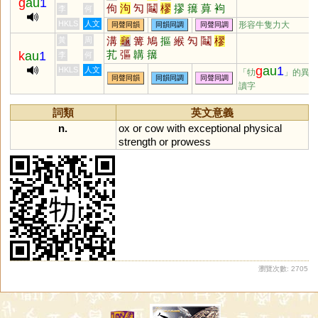
g
au
1
佝
泃
勼
鬮
樛
摎
簼
萛
袧
李
何
韝
朻
HKLS
人文
形容牛隻力大
同聲同韻
同韻同調
同聲同調
溝
龜
篝
鳩
摳
緱
勼
鬮
樛
黃
周
芤
彄
韝
簼
k
au
1
李
何
g
au
1
HKLS
人文
「牞
」的異
同聲同韻
同韻同調
同聲同調
讀字
詞類
英文意義
n.
ox
or
cow
with
exceptional
physical
strength
or
prowess
瀏覽次數: 2705