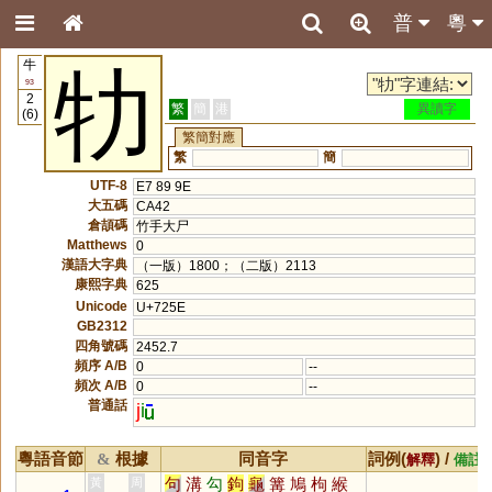
普
粵
牛
牞
93
2
繁
簡
港
異讀字
(6)
繁簡對應
繁
簡
UTF-8
E7 89 9E
大五碼
CA42
倉頡碼
竹手大尸
Matthews
0
漢語大字典
（一版）1800；（二版）2113
康熙字典
625
Unicode
U+725E
GB2312
四角號碼
2452.7
頻序 A/B
0
--
頻次 A/B
0
--
普通話
j
i
粵語音節
根據
同音字
詞例(
) /
&
解釋
備註
句
溝
勾
鉤
龜
篝
鳩
枸
緱
黃
周