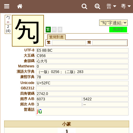
普
粵
勹
勼
20
2
繁
簡
港
異讀字
(4)
繁簡對應
繁
簡
UTF-8
E5 8B BC
大五碼
C956
倉頡碼
心大弓
Matthews
0
漢語大字典
（一版）0256；（二版）283
康熙字典
78
Unicode
U+52FC
GB2312
四角號碼
2742.0
頻序 A/B
6073
5422
頻次 A/B
3
--
普通話
j
i
小篆