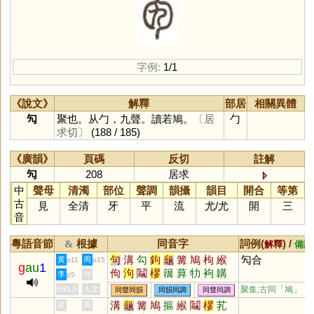
字例:
1/1
《說文》
解釋
部居
相關異體
勼
聚也。从勹，九聲。讀若鳩。
〔居
勹
求切〕
(188 / 185)
《廣韻》
頁碼
反切
註解
勼
208
居求
中
聲母
清濁
部位
聲調
韻攝
韻目
開合
等第
古
見
全清
牙
平
流
尤
/
尤
開
三
音
粵語音節
根據
同音字
詞例(
) /
&
解釋
備註
句
溝
勾
鉤
龜
篝
鳩
枸
緱
勼合
黃
周
p11
p15
g
au
1
佝
泃
鬮
樛
簼
萛
牞
袧
韝
李
何
p5
朻
摎
HKLS
人文
聚集;古同「
鳩
」
同聲同韻
同韻同調
同聲同調
溝
龜
篝
鳩
摳
緱
鬮
樛
芤
黃
周