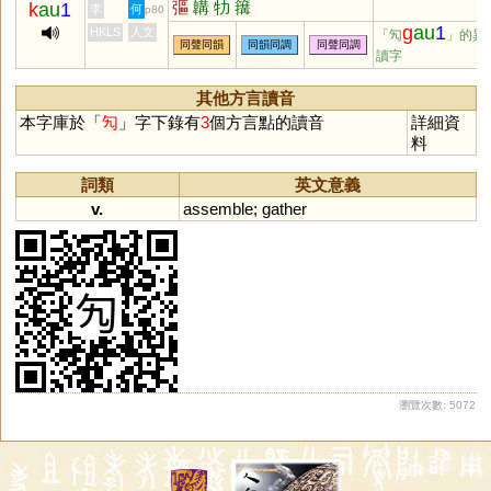
彄
韝
牞
簼
k
au
1
李
何
p80
g
au
1
HKLS
人文
「勼
」的異
同聲同韻
同韻同調
同聲同調
讀字
其他方言讀音
本字庫於「
勼
」字下錄有
3
個方言點的讀音
詳細資
料
詞類
英文意義
v.
assemble
;
gather
瀏覽次數: 5072