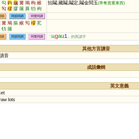
溝
勾
鉤
龜
篝
鳩
枸
緱
拈鬮,藏鬮,鬮定,鬮金鬩玉
(爭奪貴重東西)
泃
勼
樛
摎
簼
萛
牞
袧
朻
同韻
同韻同調
同聲同調
龜
篝
鳩
摳
緱
勼
樛
芤
韝
牞
簼
g
au
1
「鬮
」的異讀字
同韻
同韻同調
同聲同調
其他方言讀音
讀音
成語彙輯
英文意義
ket
raw
lots