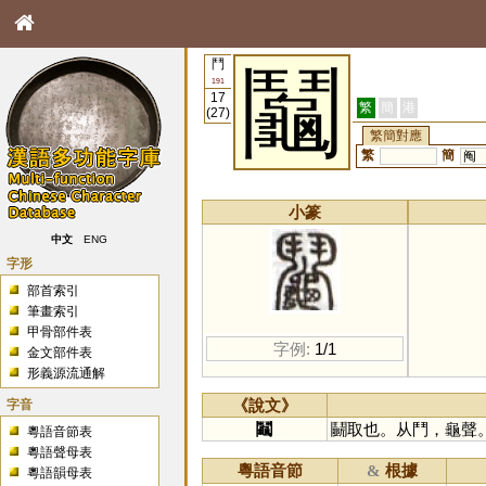
鬥
鬮
191
17
繁
簡
港
(27)
繁簡對應
繁
簡
阄
小篆
中文
ENG
字形
部首索引
筆畫索引
甲骨部件表
字例:
1/1
金文部件表
形義源流通解
字音
《說文》
鬮
鬭取也。从鬥，龜聲
粵語音節表
粵語聲母表
粵語音節
根據
&
粵語韻母表