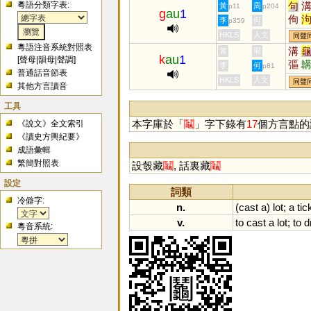
粵語分類字表:
句
黃
周
p11
p204
g
au
1
佝
李
何
p359
韝
HKLS
人文
同聲
粵語注音系統對照表
溝
黃
周
k
au
1
[
聲母
|
韻母
|
聲調
]
彄
李
何
p81
普通話音節表
HKLS
人文
同聲
其他方言讀音
工具
本字庫於「
鬮
」字下錄有
17
個方言點的
《說文》全文索引
《讀史方輿紀要》
成語彙輯
繁簡對照表
設彀藏
鬮
, 話裏藏
鬮
設定
詞類
冷僻字:
n.
(
cast
a
)
lot
;
a
tic
v.
to
cast
a
lot
;
to
d
粵音系統: