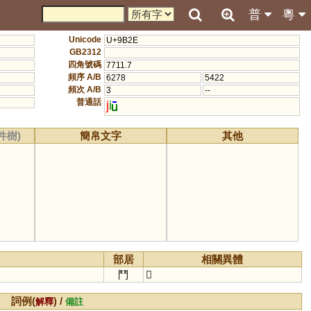
普
粵
Unicode
U+9B2E
GB2312
四角號碼
7711.7
頻序 A/B
6278
5422
頻次 A/B
3
--
普通話
j
i
件樹)
簡帛文字
其他
部居
相關異體
鬥
𨷺
詞例(
) /
解釋
備註