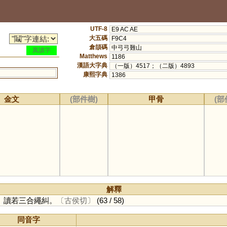
UTF-8
E9 AC AE
大五碼
F9C4
倉頡碼
中弓弓難山
異讀字
Matthews
1186
漢語大字典
（一版）4517；（二版）4893
康熙字典
1386
金文
(部件樹)
甲骨
(部
解釋
。讀若三合繩糾。
〔古侯切〕
(63 / 58)
同音字