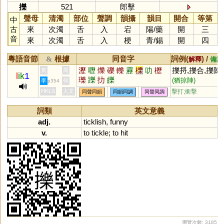
擽
521
郎擊
聲母
清濁
部位
聲調
韻攝
韻目
開合
等第
中
古
來
次濁
舌
入
宕
陽
/
藥
開
三
音
來
次濁
舌
入
梗
青
/
錫
開
四
粵語音節
根據
同音字
詞例(
) /
&
解釋
備註
瀝
嚦
爍
礫
轢
靂
櫟
叻
櫪
擽捋,擽合,擽陳
黃
周
l
ik
1
瓅
躒
扐
皪
(猶掠陣)
李
何
p354
HKLS
人文
擊打;衝擊
同聲同韻
同韻同調
同聲同調
詞類
英文意義
adj.
ticklish
,
funny
v.
to
tickle
;
to
hit
瀏覽次數: 3185