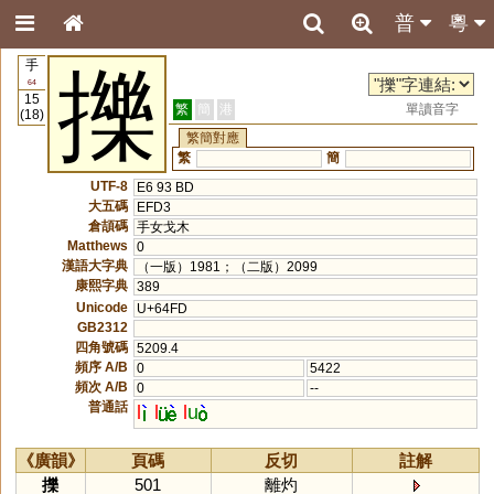
普
粵
手
擽
64
15
繁
簡
港
單讀音字
(18)
繁簡對應
繁
簡
UTF-8
E6 93 BD
大五碼
EFD3
倉頡碼
手女戈木
Matthews
0
漢語大字典
（一版）1981；（二版）2099
康熙字典
389
Unicode
U+64FD
GB2312
四角號碼
5209.4
頻序 A/B
0
5422
頻次 A/B
0
--
普通話
l
l
l
u
《廣韻》
頁碼
反切
註解
擽
501
離灼