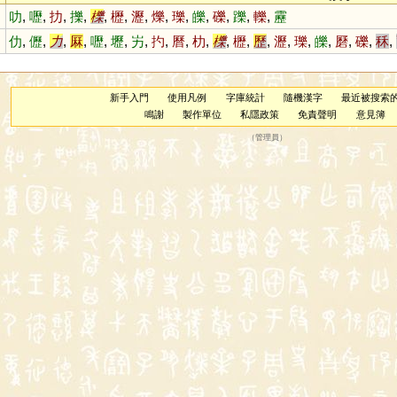
叻
,
嚦
,
扐
,
擽
,
櫟
,
櫪
,
瀝
,
爍
,
瓅
,
皪
,
礫
,
躒
,
轢
,
靂
仂
,
儮
,
力
,
厤
,
嚦
,
壢
,
屴
,
扚
,
曆
,
朸
,
櫟
,
櫪
,
歷
,
瀝
,
瓅
,
皪
,
磿
,
礫
,
秝
,
新手入門
使用凡例
字庫統計
隨機漢字
最近被搜索
鳴謝
製作單位
私隱政策
免責聲明
意見簿
（
管理員
）