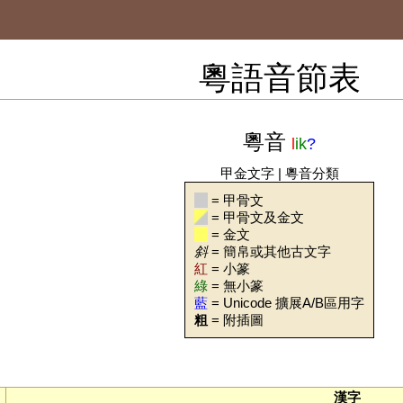
粵語音節表
粵音
l
ik
?
甲金文字
|
粵音分類
= 甲骨文
= 甲骨文及金文
= 金文
斜
= 簡帛或其他古文字
紅
= 小篆
綠
= 無小篆
藍
= Unicode 擴展A/B區用字
粗
= 附插圖
漢字