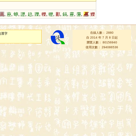
蒚
,
藶
,
蝷
,
讈
,
赲
,
躒
,
轢
,
轣
,
酈
,
鎘
,
靂
,
靋
,
鬲
,
鱳
在線人數： 2880
的漢字
自 2014 年 7 月 8 日起
瀏覽人數： 80156940
使用次數： 294086536