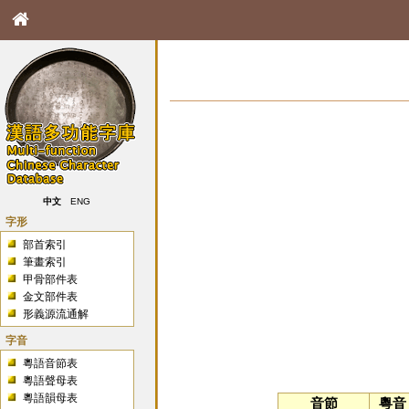
中文
ENG
字形
部首索引
筆畫索引
甲骨部件表
金文部件表
形義源流通解
字音
粵語音節表
粵語聲母表
粵語韻母表
音節
粵音