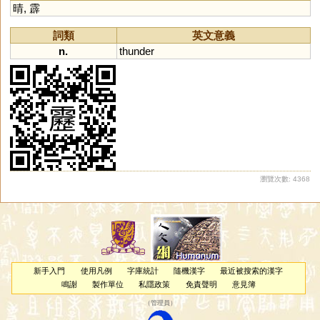
晴
,
霹
詞類
英文意義
n.
thunder
瀏覽次數: 4368
新手入門
使用凡例
字庫統計
隨機漢字
最近被搜索的漢字
鳴謝
製作單位
私隱政策
免責聲明
意見簿
（
管理員
）