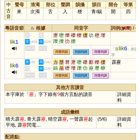
中
聲母
清濁
部位
聲調
韻攝
韻目
開合
等第
古
來
次濁
舌
入
梗
青
/
錫
開
四
音
粵語音節
根據
同音字
詞例(
) /
&
解釋
備
瀝
嚦
爍
礫
轢
櫟
叻
櫪
瓅
黃
周
躒
擽
扐
皪
l
ik
1
李
何
p316
p229
l
ik
6
HKLS
人文
「靂
」的異
同聲同韻
同韻同調
同聲同調
字
力
歷
曆
瀝
嚦
礫
酈
轢
櫟
霹靂
黃
周
p32
p192
l
ik
6
鎘
鬲
櫪
瓅
躒
仂
藶
壢
蝷
李
何
p230
靋
讈
赲
蒚
扚
鱳
儮
轣
皪
HKLS
人文
同聲同韻
同韻同調
同聲同調
磿
屴
厤
朸
秝
其他方言讀音
本字庫於「
靂
」字下錄有
9
個方言點的讀音
詳細資
料
成語彙輯
晴天霹
靂
, 青天霹
靂
, 晴空霹
靂
, 一聲霹
靂
起
(5/6)
詳細資
平地, 霹
靂
閃電…
料
配搭點: