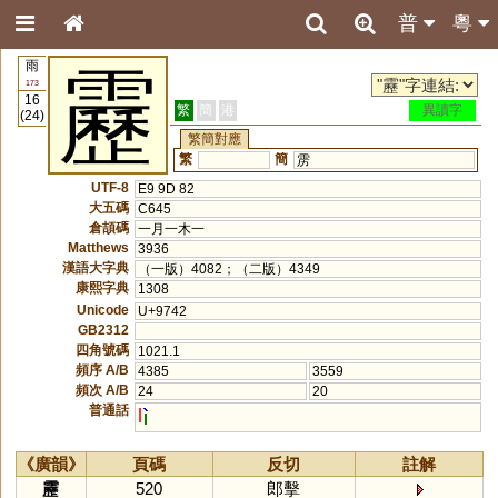
普
粵
雨
靂
173
16
繁
簡
港
異讀字
(24)
繁簡對應
繁
簡
雳
UTF-8
E9 9D 82
大五碼
C645
倉頡碼
一月一木一
Matthews
3936
漢語大字典
（一版）4082；（二版）4349
康熙字典
1308
Unicode
U+9742
GB2312
四角號碼
1021.1
頻序 A/B
4385
3559
頻次 A/B
24
20
普通話
l
《廣韻》
頁碼
反切
註解
靂
520
郎擊