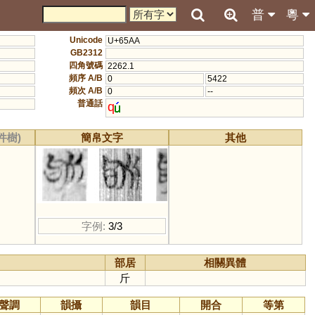
普
粵
Unicode
U+65AA
GB2312
四角號碼
2262.1
頻序 A/B
0
5422
頻次 A/B
0
--
普通話
q
件樹)
簡帛文字
其他
字例:
3/3
部居
相關異體
斤
聲調
韻攝
韻目
開合
等第