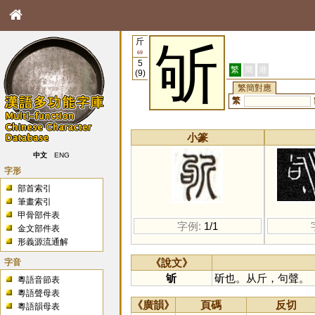
斤
斪
69
5
繁
簡
港
(9)
繁簡對應
繁
小篆
中文
ENG
字形
部首索引
筆畫索引
甲骨部件表
字例:
1/1
金文部件表
形義源流通解
字音
《說文》
斪
斫也。从斤，句聲。
粵語音節表
粵語聲母表
《廣韻》
頁碼
反切
粵語韻母表