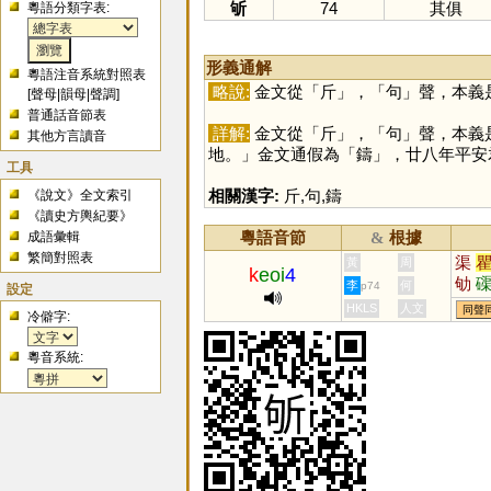
斪
74
其俱
粵語分類字表:
形義通解
粵語注音系統對照表
略說:
金文從「
斤
」，「
句
」聲，本義
[
聲母
|
韻母
|
聲調
]
普通話音節表
詳解:
金文從「
斤
」，「
句
」聲，本義
其他方言讀音
地。」金文通假為「
鑄
」，廿八年平安
工具
相關漢字:
斤
,
句
,
鑄
《說文》全文索引
《讀史方輿紀要》
粵語音節
根據
成語彙輯
&
繁簡對照表
渠
黃
周
k
eoi
4
劬
李
何
p74
設定
蠼
HKLS
人文
同聲
冷僻字:
蚼
粵音系統: