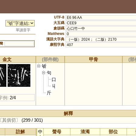
UTF-8
E6 96 AA
大五碼
CEE9
倉頡碼
心口竹一中
單讀音字
Matthews
0
漢語大字典
（一版）2024；（二版）2170
簡
康熙字典
407
金文
(部件樹)
甲骨
(部
斪
句
口
丩
斤
字例:
2/4
解釋
〔其俱切〕
(299 / 301)
註解
中
聲母
清濁
部位