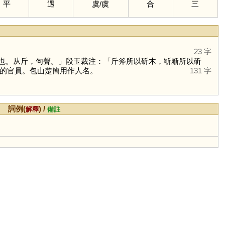
平
遇
虞
/
虞
合
三
23 字
也。从斤，句聲。」段玉裁注：「斤斧所以斫木，斪斸所以斫
的官員。包山楚簡用作人名。
131 字
詞例(
) /
解釋
備註