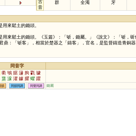
古
群
全濁
牙
音
是用來鬆土的鋤頭。
是用來鬆土的鋤頭。《玉篇》：「斪，鋤屬。」《說文》：「斪，斫
君鼎：「斪客」，相當於楚器之「鑄客」，官名，是監督鑄造青銅器
同音字
瞿
衢
鴝
腒
籧
朐
氍
璩
磲
蕖
淭
灈
鐻
臞
蠷
躣
欋
痀
蘧
匷
菃
葋
翑
翵
鋤屬
同韻
同韻同調
同聲同調
螶
軥
鼩
胊
絇
蟝
豦
懅