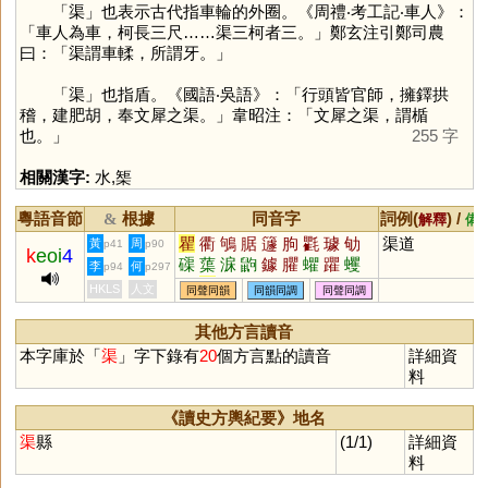
「
渠
」也表示古代指車輪的外圈。《周禮‧考工記‧車人》：
「車人為車，柯長三尺……渠三柯者三。」鄭玄注引鄭司農
曰：「渠謂車輮，所謂牙。」
「
渠
」也指盾。《國語‧吳語》：「行頭皆官師，擁鐸拱
稽，建肥胡，奉文犀之渠。」韋昭注：「文犀之渠，謂楯
也。」
255 字
相關漢字:
水
,
榘
粵語音節
根據
同音字
詞例(
) /
&
解釋
備
瞿
衢
鴝
腒
籧
朐
氍
璩
劬
渠道
黃
周
p41
p90
k
eoi
4
磲
蕖
淭
鼩
鐻
臞
蠷
躣
蠼
李
何
p94
p297
欋
痀
蘧
匷
菃
葋
翑
翵
蚼
HKLS
人文
同聲同韻
同韻同調
同聲同調
螶
蟝
斪
胊
絇
軥
豦
懅
灈
其他方言讀音
本字庫於「
渠
」字下錄有
20
個方言點的讀音
詳細資
料
《讀史方輿紀要》地名
渠
縣
(1/1)
詳細資
料