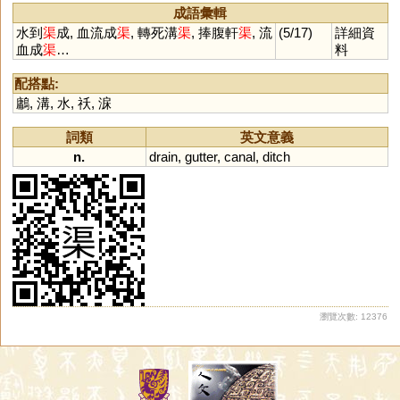
成語彙輯
水到
渠
成, 血流成
渠
, 轉死溝
渠
, 捧腹軒
渠
, 流
(5/17)
詳細資
血成
渠
…
料
配搭點:
鷛
,
溝
,
水
,
祅
,
淭
詞類
英文意義
n.
drain
,
gutter
,
canal
,
ditch
瀏覽次數: 12376