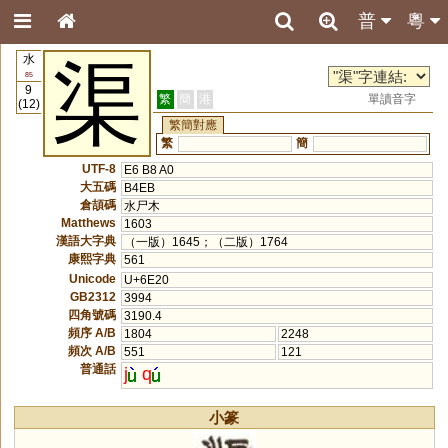
普
粵
水
渠
85
9
繁
簡
港
單讀音字
(12)
繁簡對應
繁
簡
UTF-8
E6 B8 A0
大五碼
B4EB
倉頡碼
水尸木
Matthews
1603
漢語大字典
（一版）1645；（二版）1764
康熙字典
561
Unicode
U+6E20
GB2312
3994
四角號碼
3190.4
頻序 A/B
1804
2248
頻次 A/B
551
121
普通話
j
q
小篆