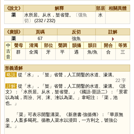
《說文》
解釋
部居
相關異體
渠
水所居。从水，榘省聲。
〔彊魚
水
切〕
(232 / 232)
《廣韻》
頁碼
反切
註解
渠
67
強魚
中
聲母
清濁
部位
聲調
韻攝
韻目
開合
等第
古
群
全濁
牙
平
遇
魚
/
魚
合
三
音
形義通解
略說:
從「
水
」，「
榘
」省聲，人工開鑿的水道、濠溝。
22 字
詳解:
從「
水
」，「
榘
」省聲，人工開鑿的水道、濠溝。《說
文》：「水所居。从水，榘省聲。」《國語‧晉語二》：「景霍
以為城，而汾、河、涑、澮以為渠。」韋昭注：「渠，池
也。」
「
渠
」可表示開鑿溝渠。《新唐書‧強循傳》：「華原無
泉，人畜多暍死。循教人渠水以浸田，一方利之，號強公
渠。」